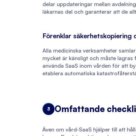
delar uppdateringar mellan avdelnin
läkarnas del och garanterar att de all
Förenklar säkerhetskopiering o
Alla medicinska verksamheter samlar
mycket är känsligt och måste lagras fö
använda SaaS inom vården för att bygg
etablera automatiska katastrofåterst
Omfattande checklis
3
Även om vård-SaaS hjälper till att hål