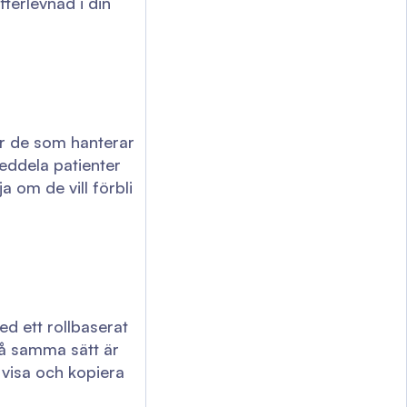
terlevnad i din
är de som hanterar
meddela patienter
 om de vill förbli
d ett rollbaserat
På samma sätt är
t visa och kopiera