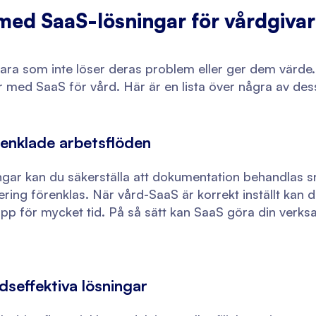
 med SaaS-lösningar för vårdgiva
vara som inte löser deras problem eller ger dem värde. 
 med SaaS för vård. Här är en lista över några av dess
renklade arbetsflöden
ar kan du säkerställa att dokumentation behandlas s
ering förenklas. När vård-SaaS är korrekt inställt kan 
p för mycket tid. På så sätt kan SaaS göra din verks
dseffektiva lösningar