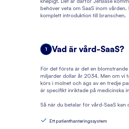
knepigt. Det är därför JetBase kommer
behöver veta om SaaS inom vården. Frå
komplett introduktion till branschen.
Vad är vård-SaaS?
1
För det första är det en blomstrand
miljarder dollar år 2034. Men om vi t
körs i molnet och ägs av en tredje 
är specifikt inriktade på medicinska 
Så när du betalar för vård-SaaS kan 
Ett patienthanteringssystem