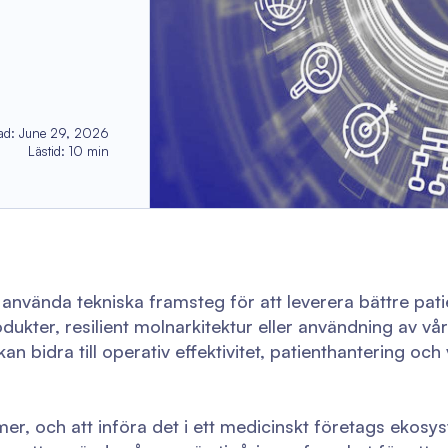
ad
:
June 29, 2026
Lästid
:
10
min
använda tekniska framsteg för att leverera bättre patie
dukter, resilient molnarkitektur eller användning av v
an bidra till operativ effektivitet, patienthantering oc
, och att införa det i ett medicinskt företags ekosy