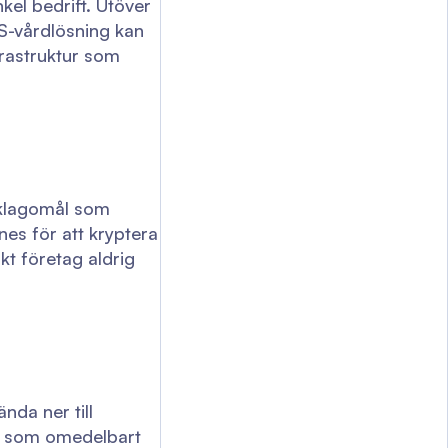
nkel bedrift. Utöver
S-vårdlösning kan
frastruktur som
å klagomål som
es för att kryptera
kt företag aldrig
nda ner till
ar som omedelbart