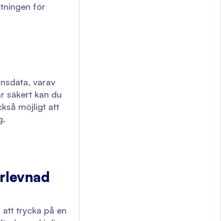
tningen för
nsdata, varav
är säkert kan du
kså möjligt att
g.
erlevnad
 att trycka på en