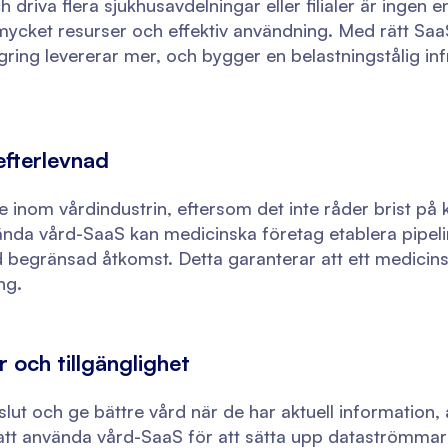
driva flera sjukhusavdelningar eller filialer är ingen e
mycket resurser och effektiv användning. Med rätt Saa
agring levererar mer, och bygger en belastningstålig in
efterlevnad
e inom vårdindustrin, eftersom det inte råder brist p
nda vård-SaaS kan medicinska företag etablera pipelin
 begränsad åtkomst. Detta garanterar att ett medicins
ng.
 och tillgänglighet
ut och ge bättre vård när de har aktuell information, ä
t att använda vård-SaaS för att sätta upp dataströmm