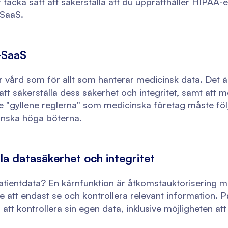
äcka sätt att säkerställa att du upprätthåller HIPAA-ef
 SaaS.
-SaaS
 vård som för allt som hanterar medicinsk data. Det 
tt säkerställa dess säkerhet och integritet, samt att 
e "gyllene reglerna" som medicinska företag måste följa
nska höga böterna.
lla datasäkerhet och integritet
tientdata? En kärnfunktion är åtkomstauktorisering me
e att endast se och kontrollera relevant information. 
r att kontrollera sin egen data, inklusive möjligheten at