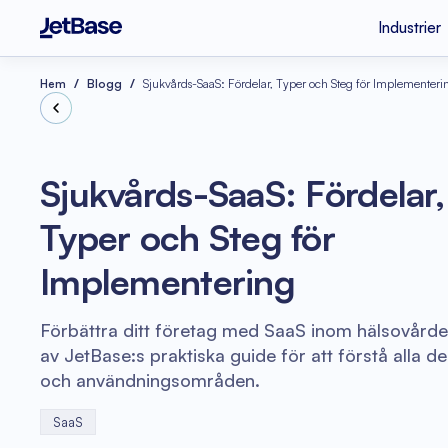
Industrier
Apple Vision Pro
SaaS-utvecklingsf
Industrier
Tjänster
Tekniker
Hem
Blogg
Sjukvårds-SaaS: Fördelar, Typer och Steg för Implementeri
Fintech
Molnmigration
Node.js
Sjukvårds-SaaS: Fördelar,
Psykisk hälsa
Azure Konsulttjäns
Typer och Steg för
Molnkostnadsoptim
Legacy Kodbearbe
Vue.js
Implementering
e-handel
Kodgranskning
Förbättra ditt företag med SaaS inom hälsovårde
av JetBase:s praktiska guide för att förstå alla d
och användningsområden.
SaaS