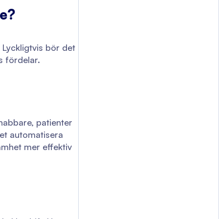
re?
Lyckligtvis bör det
 fördelar.
nabbare, patienter
det automatisera
amhet mer effektiv