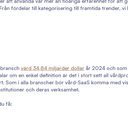
 att använda vår mer än tioåriga erfarenhet för att ge
n fördelar till kategorisering till framtida trender, v
e bransch
värd 34,84 miljarder dollar
år 2024 och som 
alar om en enkel definition är det i stort sett all vår
part. Som i alla branscher bör vård-SaaS komma med vi
institutioner och deras verksamhet.
du få: