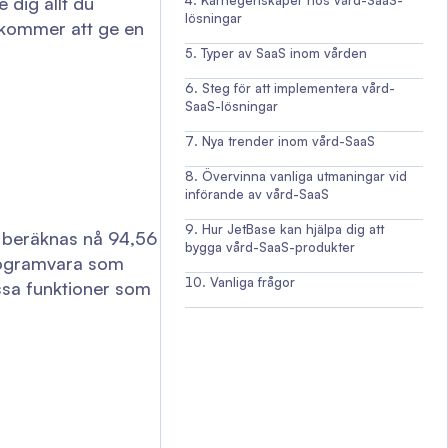
 dig allt du
Kärnegenskaper hos vård-SaaS-
lösningar
i kommer att ge en
Typer av SaaS inom vården
Steg för att implementera vård-
SaaS-lösningar
Nya trender inom vård-SaaS
Övervinna vanliga utmaningar vid
införande av vård-SaaS
Hur JetBase kan hjälpa dig att
beräknas nå 94,56
bygga vård-SaaS-produkter
dprogramvara som
Vanliga frågor
ssa funktioner som