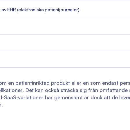
 av EHR (elektroniska patientjournaler)
om en patientinriktad produkt eller en som endast per
likationer. Det kan också sträcka sig från omfattande s
rd-SaaS-variationer har gemensamt är dock att de lever
m.