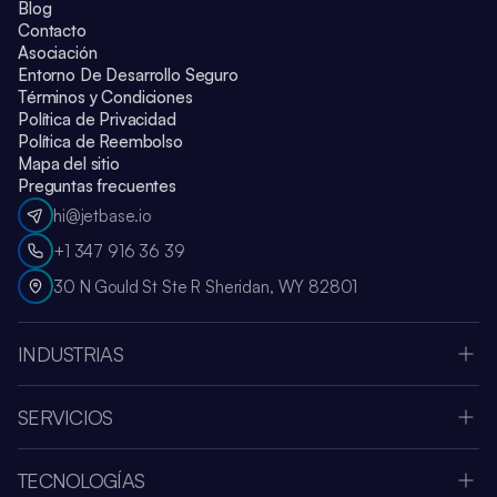
Blog
Contacto
Asociación
Entorno De Desarrollo Seguro
Términos y Condiciones
Política de Privacidad
Política de Reembolso
Mapa del sitio
Preguntas frecuentes
hi@jetbase.io
+1 347 916 36 39
30 N Gould St Ste R Sheridan, WY 82801
INDUSTRIAS
Apple Vision Pro
Oculus Meta Quest
SERVICIOS
Aplicación de Deportes
Empresa de Desarrollo SaaS
Medios y Entretenimiento
Integración de Sistemas
Fintech
TECNOLOGÍAS
Diseño UI y UX
Atención Médica