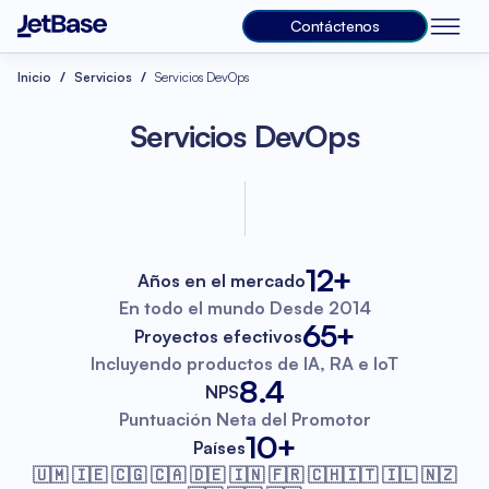
Contáctenos
Inicio
Servicios
Servicios DevOps
Servicios DevOps
12+
Años en el mercado
En todo el mundo
Desde 2014
65+
Proyectos efectivos
Incluyendo productos de IA, RA
e IoT
8.4
NPS
Puntuación Neta
del Promotor
10+
Países
🇺🇲 🇮🇪 🇨🇬 🇨🇦 🇩🇪 🇮🇳 🇫🇷
🇨🇭🇮🇹 🇮🇱 🇳🇿