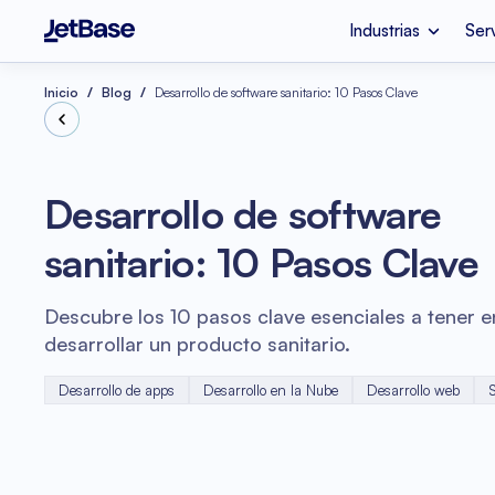
Industrias
Ser
Apple Vision Pro
Empresa de Desarr
Industrias
Servicios
Tecnologías
Inicio
Blog
Desarrollo de software sanitario: 10 Pasos Clave
Fintech
Migración a la Nub
Node.js
Desarrollo de software
Salud Mental
Consultoría Azure
sanitario: 10 Pasos Clave
Optimización de Costos 
Refactorización d
Nube
Vue.js
Descubre los 10 pasos clave esenciales a tener e
Auditoría de Códi
desarrollar un producto sanitario.
Comercio electrónico
Desarrollo de apps
Desarrollo en la Nube
Desarrollo web
S