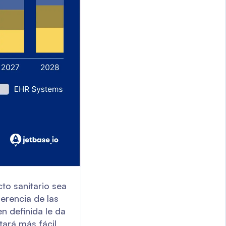
to sanitario sea
erencia de las
n definida le da
ará más fácil