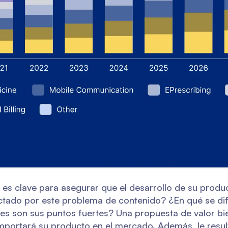
 es clave para asegurar que el desarrollo de su produc
ctado por este problema de contenido? ¿En qué se dif
les son sus puntos fuertes? Una propuesta de valor bie
portará su producto en el mercado. Además, le result