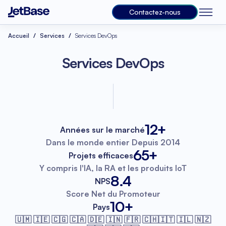
Contactez-nous
Accueil
Services
Services DevOps
Services DevOps
12+
Années sur le marché
Dans le monde entier
Depuis 2014
65+
Projets efficaces
Y compris l'IA, la RA
et les produits IoT
8.4
NPS
Score Net
du Promoteur
10+
Pays
🇺🇲 🇮🇪 🇨🇬 🇨🇦 🇩🇪 🇮🇳 🇫🇷
🇨🇭🇮🇹 🇮🇱 🇳🇿