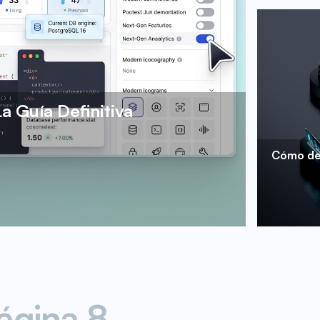
a Guía Definitiva
Cómo des
ágina
8