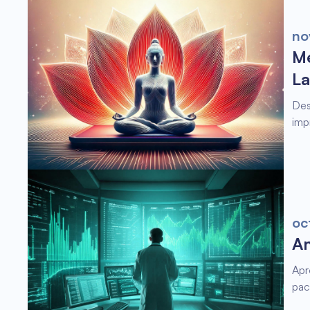
no
Me
La
Des
imp
oc
An
Apr
pac