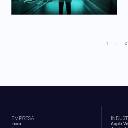
1
2
Previous pag
EMPRESA
INDUST
Inicio
Apple Vi