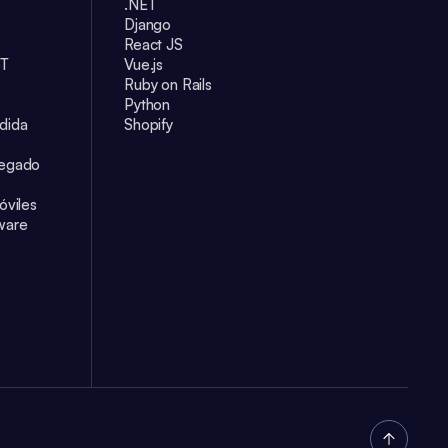
.NET
Django
React JS
oT
Vue.js
Ruby on Rails
Python
dida
Shopify
Legado
óviles
ware