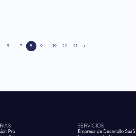
3
...
7
8
9
...
19
20
21
e
Next page
RIAS
SERVICIOS
sion Pro
Empresa de Desarrollo SaaS