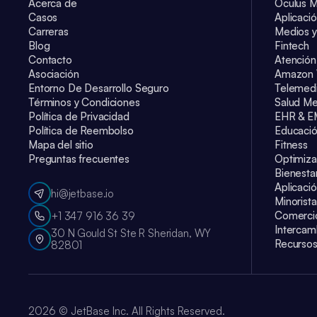
Acerca de
Oculus M
Casos
Aplicaci
Carreras
Medios y
Blog
Fintech
Contacto
Atención
Asociación
Amazon 
Entorno De Desarrollo Seguro
Telemedi
Términos y Condiciones
Salud Me
Política de Privacidad
EHR & 
Política de Reembolso
Educaci
Mapa del sitio
Fitness
Preguntas frecuentes
Optimiza
Bienesta
Aplicació
hi@jetbase.io
Minorista
Comercio
+1 347 916 36 39
Intercam
30 N Gould St Ste R Sheridan, WY
Recurso
82801
2026
© JetBase Inc. All Rights Reserved.