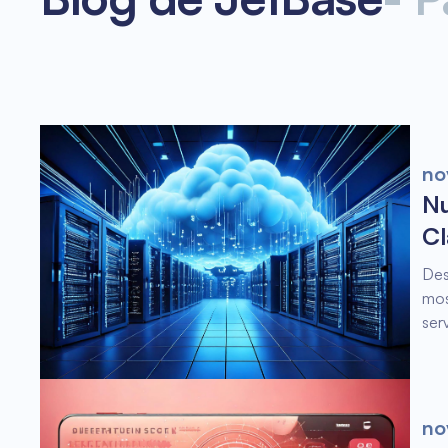
no
Nu
Cl
Des
mos
ser
no