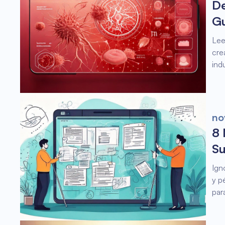
De
G
Lee
cre
ind
no
8 
Su
Ign
y p
par