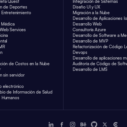
eta Quest
Integración de Sistemas
ón de Deportes
Diseño UI y UX
 Entretenimiento
Migración a la Nube
Desarrollo de Aplicaciones I
 Médica
Desarrollo Web
Web Services
Consultoría Azure
cina
Desarrollo de Software a Me
ntal
Desarrollo de MVP
EMR
Refactorización de Código 
ón
Devops
Desarrollo de aplicaciones m
ción de Costos en la Nube
Auditoría de Código de Soft
r
Desarrollo de LMS
n sin servidor
 electrónico
bio de Información de Salud
s Humanos