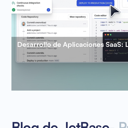
Desarrollo de Aplicaciones SaaS: L
Blog de JetBase
-
P