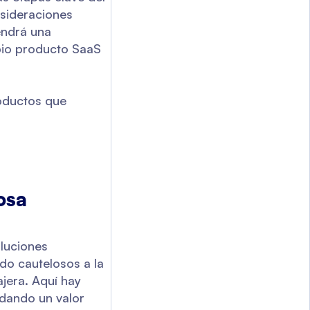
nsideraciones
tendrá una
pio producto SaaS
roductos que
osa
luciones
do cautelosos a la
jera. Aquí hay
ndando un valor