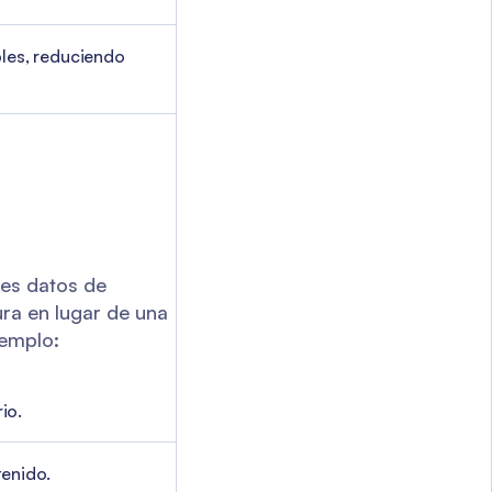
les, reduciendo
tes datos de
ura en lugar de una
jemplo:
io.
tenido.