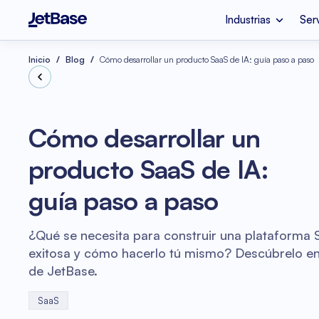
Industrias
Ser
Apple Vision Pro
Empresa de Desarr
Industrias
Servicios
Tecnologías
Inicio
Blog
Cómo desarrollar un producto SaaS de IA: guía paso a paso
Fintech
Migración a la Nub
Node.js
Cómo desarrollar un
Salud Mental
Consultoría Azure
producto SaaS de IA:
Optimización de Costos 
Refactorización d
Nube
Vue.js
guía paso a paso
Auditoría de Códi
Comercio electrónico
¿Qué se necesita para construir una plataforma 
exitosa y cómo hacerlo tú mismo? Descúbrelo en l
de JetBase.
SaaS