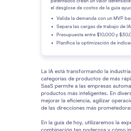
patentados crean un valor defensible.
el desglose de costos de la guía ayud
Valida la demanda con un MVP bas
Separa las cargas de trabajo de IA 
Presupuesta entre $10,000 y $30,00
Planifica la optimización de indi
La IA está transformando la industria
categorías de productos de más rápido
SaaS permite a las empresas automati
productos más inteligentes. En diver
mejorar la eficiencia, agilizar opera
de las direcciones más prometedoras
En la guía de hoy, utilizaremos la ex
combinación tan poderosa y cómo int