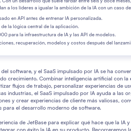
 Con un desarrollo que suele tardar entre seis y doce meses, 
an a los líderes a igualar la ambición de la IA con un caso d
ado en API antes de entrenar IA personalizada.
de la lógica central de la aplicación.
0 para la infraestructura de IA y las API de modelos.
caciones, recuperación, modelos y costos después del lanzami
 del software, y el SaaS impulsado por IA se ha conver
 crecimiento. Combinar inteligencia artificial con la 
zar flujos de trabajo, personalizar experiencias de us
sas industrias, el SaaS impulsado por IA ayuda a las o
ciones y crear experiencias de cliente más valiosas, co
 para el desarrollo moderno de software.
periencia de JetBase para explicar qué hace que la IA 
egrar con éxito la IA en su producto. Recorreremos la