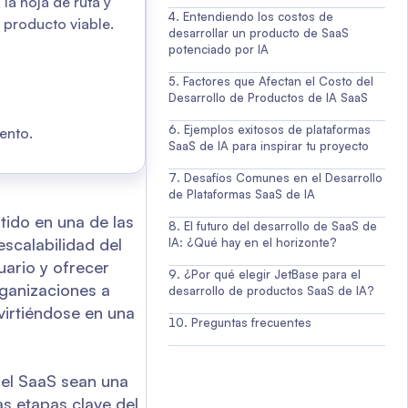
la hoja de ruta y
Entendiendo los costos de
e producto viable.
desarrollar un producto de SaaS
potenciado por IA
Factores que Afectan el Costo del
Desarrollo de Productos de IA SaaS
Ejemplos exitosos de plataformas
ento.
SaaS de IA para inspirar tu proyecto
Desafíos Comunes en el Desarrollo
de Plataformas SaaS de IA
tido en una de las
El futuro del desarrollo de SaaS de
escalabilidad del
IA: ¿Qué hay en el horizonte?
uario y ofrecer
¿Por qué elegir JetBase para el
rganizaciones a
desarrollo de productos SaaS de IA?
nvirtiéndose en una
Preguntas frecuentes
y el SaaS sean una
s etapas clave del