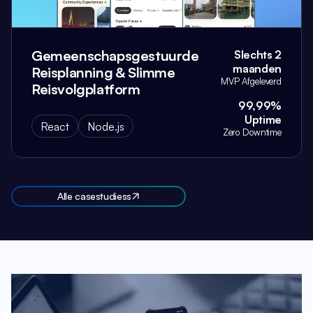
Gemeenschapsgestuurde
Slechts 2
maanden
Reisplanning & Slimme
MVP Afgeleverd
Reisvolgplatform
99,99%
Uptime
React
Node.js
Zero Downtime
Alle casestudiess