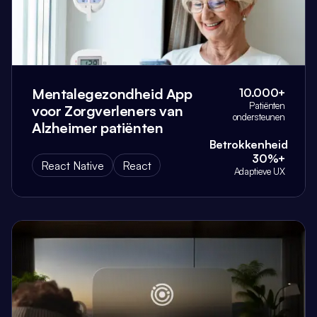
Mentalegezondheid App
10.000+
Patiënten
voor Zorgverleners van
ondersteunen
Alzheimer patiënten
Betrokkenheid
30%+
React Native
React
Adaptieve UX