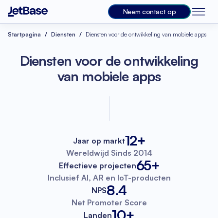
Neem contact op
Startpagina
Diensten
Diensten voor de ontwikkeling van mobiele apps
Diensten voor de ontwikkeling
van mobiele apps
12+
Jaar op markt
Wereldwijd
Sinds 2014
65+
Effectieve projecten
Inclusief AI, AR
en IoT-producten
8.4
NPS
Net Promoter
Score
10+
Landen