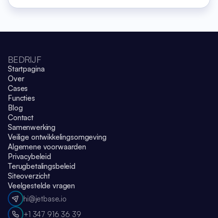
BEDRIJF
Startpagina
Over
Cases
Functies
Blog
Contact
Samenwerking
Veilige ontwikkelingsomgeving
Algemene voorwaarden
Privacybeleid
Terugbetalingsbeleid
Siteoverzicht
Veelgestelde vragen
hi@jetbase.io
+1 347 916 36 39