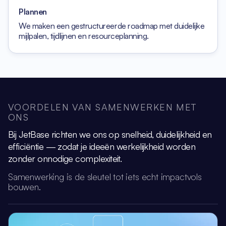
Plannen
We maken een gestructureerde roadmap
met duidelijke
mijlpalen, tijdlijnen
en resourceplanning.
VOORDELEN VAN SAMENWERKEN MET
ONS
Bij JetBase richten we ons op snelheid, duidelijkheid en
efficiëntie
— zodat je ideeën werkelijkheid worden
zonder onnodige complexiteit.
Samenwerking is de sleutel tot iets echt impactvols
bouwen.