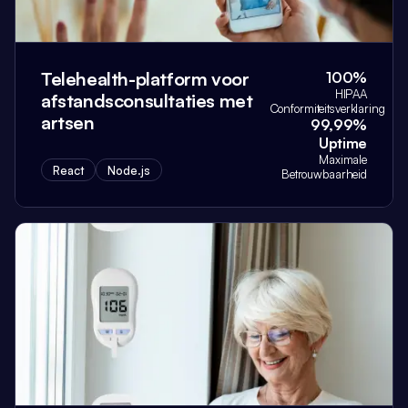
Telehealth-platform voor
100%
HIPAA
afstandsconsultaties met
Conformiteitsverklaring
artsen
99,99%
Uptime
Maximale
React
Node.js
Betrouwbaarheid