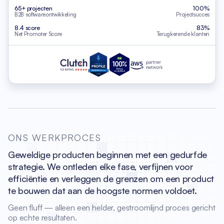
65+ projecten
100%
B2B softwareontwikkeling
Projectsucces
8.4 score
83%
Net Promoter Score
Terugkerende klanten
ONS WERKPROCES
Geweldige producten beginnen met een gedurfde
strategie.
We ontleden elke fase, verfijnen voor
efficiëntie en verleggen de grenzen
om een product
te bouwen dat aan de hoogste normen voldoet.
Geen fluff — alleen een helder, gestroomlijnd proces gericht
op echte resultaten.