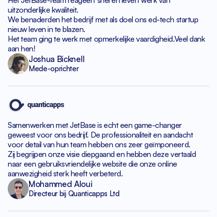
Het JetBase-team reageert snel
en levert werk van
uitzonderlijke kwaliteit.
We benaderden het bedrijf met als doel
ons ed-tech startup
nieuw leven in te blazen.
Het team ging te werk met opmerkelijke vaardigheid.
Veel dank
aan hen!
Joshua Bicknell
Mede-oprichter
Samenwerken met JetBase is echt een game-changer
geweest
voor ons bedrijf. De professionaliteit en aandacht
voor detail van hun team hebben ons zeer geïmponeerd.
Zij begrijpen onze visie diepgaand en hebben deze
vertaald
naar een gebruiksvriendelijke website die onze
online
aanwezigheid sterk heeft verbeterd.
Mohammed Aloui
Directeur bij Quanticapps Ltd