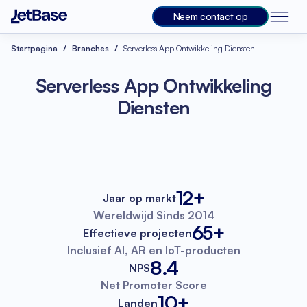
Neem contact op
Startpagina
Branches
Serverless App Ontwikkeling Diensten
Serverless App Ontwikkeling
Diensten
12+
Jaar op markt
Wereldwijd
Sinds 2014
65+
Effectieve projecten
Inclusief AI, AR
en IoT-producten
8.4
NPS
Net Promoter
Score
10+
Landen