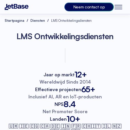
Neem contact op
Startpagina
Diensten
LMS Ontwikkelingsdiensten
LMS Ontwikkelingsdiensten
12+
Jaar op markt
Wereldwijd
Sinds 2014
65+
Effectieve projecten
Inclusief AI, AR
en IoT-producten
8.4
NPS
Net Promoter
Score
10+
Landen
🇺🇲 🇮🇪 🇨🇬 🇨🇦 🇩🇪 🇮🇳 🇫🇷
🇨🇭🇮🇹 🇮🇱 🇳🇿