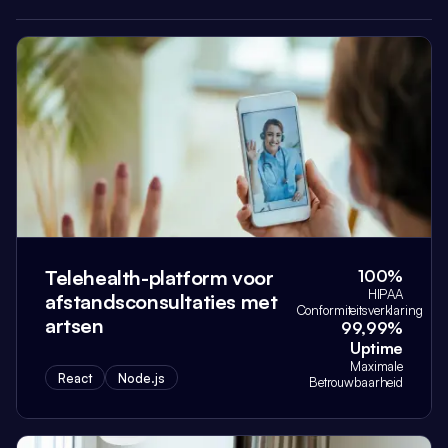
Telehealth-platform voor
100%
HIPAA
afstandsconsultaties met
Conformiteitsverklaring
artsen
99,99%
Uptime
Maximale
React
Node.js
Betrouwbaarheid