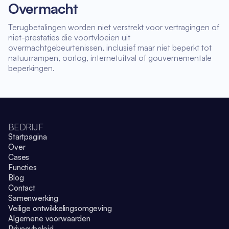
Overmacht
Terugbetalingen worden niet verstrekt voor vertragingen of
niet-prestaties die voortvloeien uit
overmachtgebeurtenissen, inclusief maar niet beperkt tot
natuurrampen, oorlog, internetuitval of gouvernementale
beperkingen.
BEDRIJF
Startpagina
Over
Cases
Functies
Blog
Contact
Samenwerking
Veilige ontwikkelingsomgeving
Algemene voorwaarden
Privacybeleid