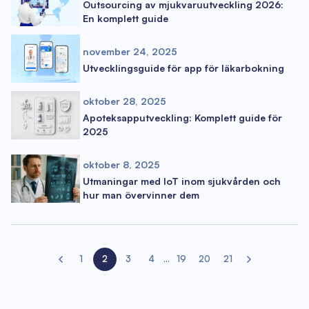
Outsourcing av mjukvaruutveckling 2026:
En komplett guide
november 24, 2025
Utvecklingsguide för app för läkarbokning
oktober 28, 2025
Apoteksapputveckling: Komplett guide för
2025
oktober 8, 2025
Utmaningar med IoT inom sjukvården och
hur man övervinner dem
1
2
3
4
...
19
20
21
Previous page
Next page