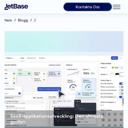
Kontakta Oss
Hem
Blogg
2
SaaS-applikationsutveckling: Den ultimata 
guiden