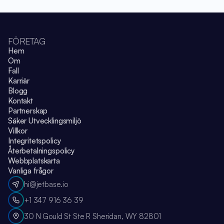
FÖRETAG
Hem
Om
Fall
Karriär
Blogg
Kontakt
Partnerskap
Säker Utvecklingsmiljö
Villkor
Integritetspolicy
Återbetalningspolicy
Webbplatskarta
Vanliga frågor
hi@jetbase.io
+1 347 916 36 39
30 N Gould St Ste R Sheridan, WY 82801