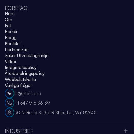
FÖRETAG
Hem
Om
Fall
Karriär
Blogg
Kontakt
Partnerskap
Säker Utvecklingsmiljö
Villkor
Integritetspolicy
Återbetalningspolicy
Webbplatskarta
Vanliga frågor
hi@jetbase.io
+1 347 916 36 39
30 N Gould St Ste R Sheridan, WY 82801
INDUSTRIER