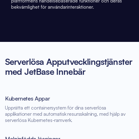
plattformens händelsebaserade funktioner och deras
bekvämlighet för användarinteraktioner.
Serverlösa Apputvecklingstjänster
med JetBase Innebär
Kubernetes Appar
Upprätta ett containersystem för dina serverlösa
applikationer med automatisk resursskalning, med hjälp av
serverlösa Kubernetes-ramverk.
Molninfödda lösningar