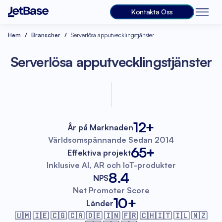
Kontakta Oss
Hem
Branscher
Serverlösa apputvecklingstjänster
Serverlösa apputvecklingstjänster
12+
År på Marknaden
Världsomspännande
Sedan 2014
65+
Effektiva projekt
Inklusive AI, AR
och IoT-produkter
8.4
NPS
Net Promoter
Score
10+
Länder
🇺🇲 🇮🇪 🇨🇬 🇨🇦 🇩🇪 🇮🇳 🇫🇷
🇨🇭🇮🇹 🇮🇱 🇳🇿