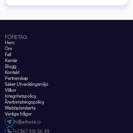
FÖRETAG
Hem
Om
Fall
Karriär
Blogg
Kontakt
Partnerskap
Säker Utvecklingsmiljö
Villkor
Integritetspolicy
Återbetalningspolicy
Webbplatskarta
Vanliga frågor
hi@jetbase.io
+1 347 916 36 39