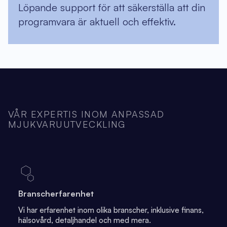
Löpande support för att säkerställa att din
programvara är aktuell och effektiv.
VÅR EXPERTIS INOM ANPASSAD
MJUKVARUUTVECKLING
Branscherfarenhet
Vi har erfarenhet inom olika branscher, inklusive finans,
hälsovård, detaljhandel och med mera.