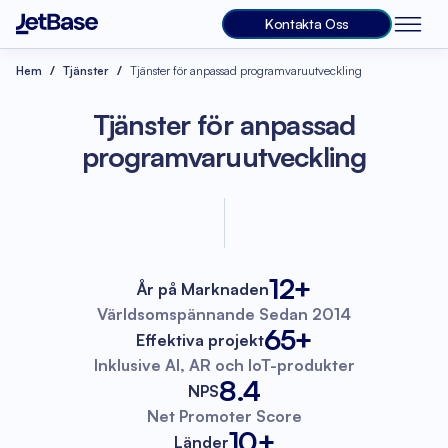
Kontakta Oss
Hem
Tjänster
Tjänster för anpassad programvaruutveckling
Tjänster för anpassad
programvaruutveckling
12+
År på Marknaden
Världsomspännande
Sedan 2014
65+
Effektiva projekt
Inklusive AI, AR
och IoT-produkter
8.4
NPS
Net Promoter
Score
10+
Länder