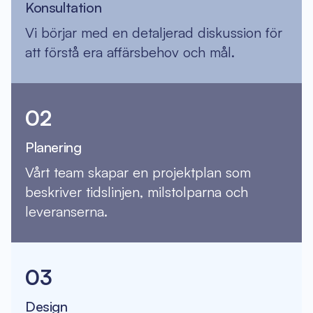
Konsultation
Vi börjar med en detaljerad diskussion för
att förstå era affärsbehov och mål.
02
Planering
Vårt team skapar en projektplan som
beskriver tidslinjen, milstolparna och
leveranserna.
03
Design