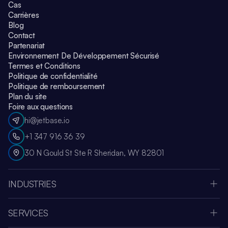
Cas
Carrières
Blog
Contact
Partenariat
Environnement De Développement Sécurisé
Termes et Conditions
Politique de confidentialité
Politique de remboursement
Plan du site
Foire aux questions
hi@jetbase.io
+1 347 916 36 39
30 N Gould St Ste R Sheridan, WY 82801
INDUSTRIES
Apple Vision Pro
Oculus Meta Quest
SERVICES
Application Sportive
Société de développement SaaS
Médias et Divertissement