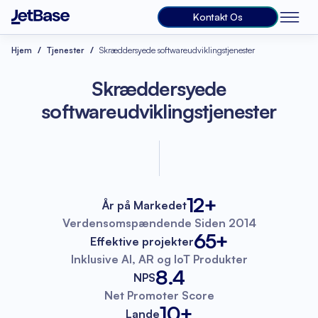
Kontakt Os
Hjem
Tjenester
Skræddersyede softwareudviklingstjenester
Skræddersyede
softwareudviklingstjenester
12+
År på Markedet
Verdensomspændende
Siden 2014
65+
Effektive projekter
Inklusive AI, AR
og IoT Produkter
8.4
NPS
Net Promoter
Score
10+
Lande