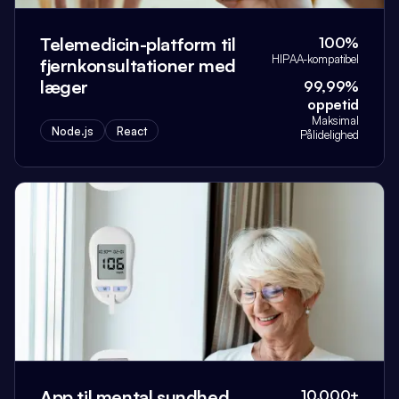
Telemedicin-platform til
100%
HIPAA-kompatibel
fjernkonsultationer med
læger
99,99%
oppetid
Maksimal
Node.js
React
Pålidelighed
App til mental sundhed
10.000+