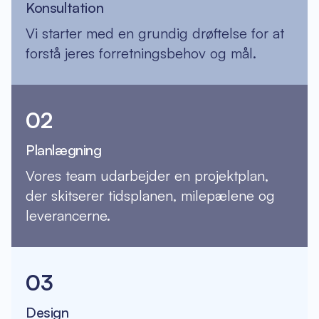
Konsultation
Vi starter med en grundig drøftelse for at
forstå jeres forretningsbehov og mål.
02
Planlægning
Vores team udarbejder en projektplan,
der skitserer tidsplanen, milepælene og
leverancerne.
03
Design