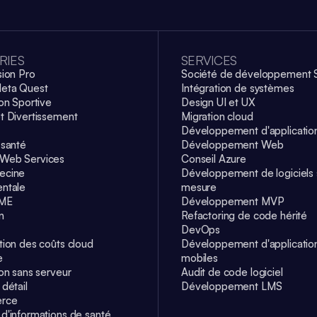
RIES
SERVICES
sion Pro
Société de développement 
eta Quest
Intégration de systèmes
on Sportive
Design UI et UX
t Divertissement
Migration cloud
Développement d'application
 santé
Développement Web
Web Services
Conseil Azure
ecine
Développement de logiciels 
ntale
mesure
DME
Développement MVP
n
Refactoring de code hérité
DevOps
tion des coûts cloud
Développement d'applicatio
e
mobiles
ion sans serveur
Audit de code logiciel
détail
Développement LMS
rce
d'informations de santé