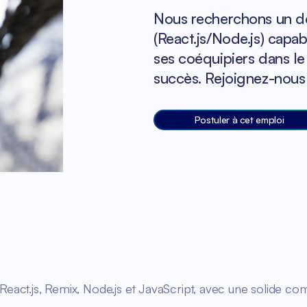
Nous recherchons un dé
(React.js/Node.js) cap
ses coéquipiers dans le
succès. Rejoignez-nous 
Postuler à cet emploi
 React.js, Remix, Node.js et JavaScript, avec une solide 