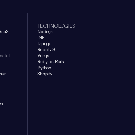
TECHNOLOGIES
SaaS
Node.js
.NET
Django
React JS
s IoT
Vue.js
Ruby on Rails
Python
sur
Shopify
ns