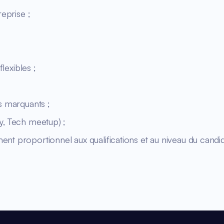
reprise ;
lexibles ;
s marquants ;
y, Tech meetup) ;
t proportionnel aux qualifications et au niveau du candid