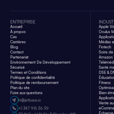
ENTREPRISE
INDUST
Accueil
Apple Vi
À propos
Oculus M
Cas
Applicati
Carrières
Médias e
Blog
Fintech
Contact
Soins de
Partenariat
Amazon 
Environnement De Développement
Téléméd
Sécurisé
Santé me
Termes et Conditions
DSE & 
Politique de confidentialité
Éducatio
Politique de remboursement
Fitness
Plan du site
Optimisa
Foire aux questions
Bien-êtr
Applicat
hi@jetbase.io
Vente au 
eComme
+1 347 916 36 39
Échange 