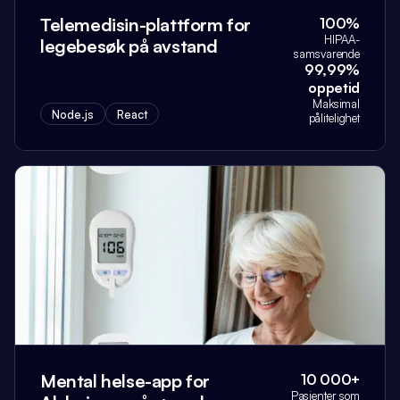
Telemedisin-plattform for
100%
HIPAA-
legebesøk på avstand
samsvarende
99,99%
oppetid
Maksimal
Node.js
React
pålitelighet
Mental helse-app for
10 000+
Pasienter som