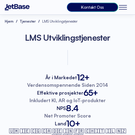
Kontakt Oss
Hjem
Tjenester
LMS Utviklingstjenester
LMS Utviklingstjenester
12+
År i Markedet
Verdensomspennende
Siden 2014
65+
Effektive prosjekter
Inkludert KI, AR
og IoT-produkter
8.4
NPS
Net Promoter
Score
10+
Land
🇺🇲 🇮🇪 🇨🇬 🇨🇦 🇩🇪 🇮🇳 🇫🇷
🇨🇭🇮🇹 🇮🇱 🇳🇿