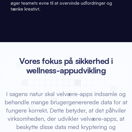
øger teamets evne til at overvinde udfordringer og
tænke kreativt.
Vores fokus på sikkerhed i
wellness-appudvikling
I sagens natur skal velvære-apps indsamle og
behandle mange brugergenererede data for at
fungere korrekt. Dette betyder, at det påhviler
virksomheden, der udvikler velvære-apps, at
beskytte disse data med kryptering og