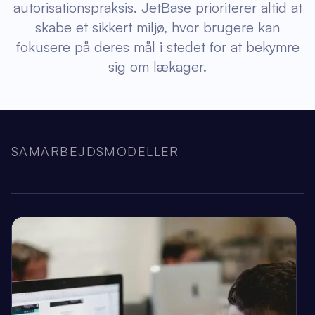
autorisationspraksis. JetBase prioriterer altid at
skabe et sikkert miljø, hvor brugere kan
fokusere på deres mål i stedet for at bekymre
sig om lækager.
SAMARBEJDSMODELLER