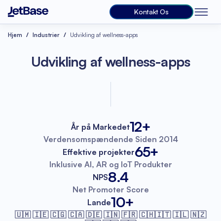
Kontakt Os
Hjem
Industrier
Udvikling af wellness-apps
Udvikling af wellness-apps
12+
År på Markedet
Verdensomspændende
Siden 2014
65+
Effektive projekter
Inklusive AI, AR
og IoT Produkter
8.4
NPS
Net Promoter
Score
10+
Lande
🇺🇲 🇮🇪 🇨🇬 🇨🇦 🇩🇪 🇮🇳 🇫🇷
🇨🇭🇮🇹 🇮🇱 🇳🇿