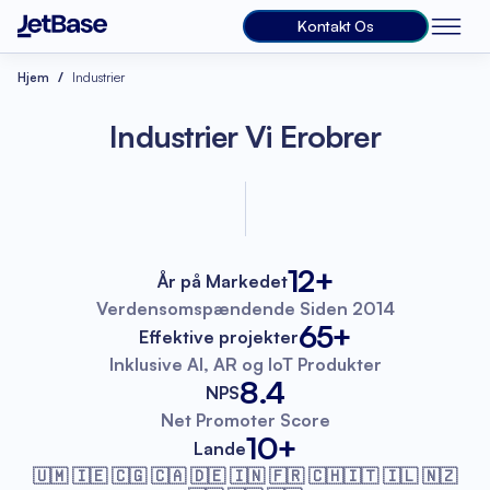
Kontakt Os
Hjem
Industrier
Industrier Vi Erobrer
12+
År på Markedet
Verdensomspændende
Siden 2014
65+
Effektive projekter
Inklusive AI, AR
og IoT Produkter
8.4
NPS
Net Promoter
Score
10+
Lande
🇺🇲 🇮🇪 🇨🇬 🇨🇦 🇩🇪 🇮🇳 🇫🇷
🇨🇭🇮🇹 🇮🇱 🇳🇿