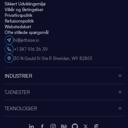
Sikkert Udviklingsmiljø
Vilkår og Betingelser
Privatlivspolitik
Refusionspolitik
Webstedskort
Ofte stillede spørgsmål
hi@jetbase.io
+1 347 916 36 39
30 N Gould St Ste R Sheridan, WY 82801
INDUSTRIER
Apple Vision Pro
Oculus Meta Quest
TJENESTER
Sportsapplikation
SaaS Udviklingsvirksomhed
Medier & Underholdning
Systemintegration
Fintech
TEKNOLOGIER
UI & UX Design
Sundhedspleje
Node.js
Cloud-migrering
Amazon Web Services
.NET
IoT-appudvikling
Telemedicin
Django
Webudvikling
Mental Sundhed