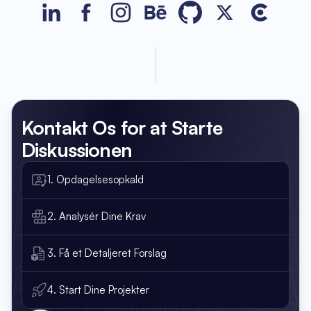
JetBase on LinkedIn
JetBase on Facebook
JetBase on Instagram
JetBase on Behance
JetBase on GitHub
JetBase on Xco
JetBase o
Kontakt Os
for at Starte
Diskussionen
1. Opdagelsesopkald
2. Analysér Dine Krav
3. Få et Detaljeret Forslag
4. Start Dine Projekter