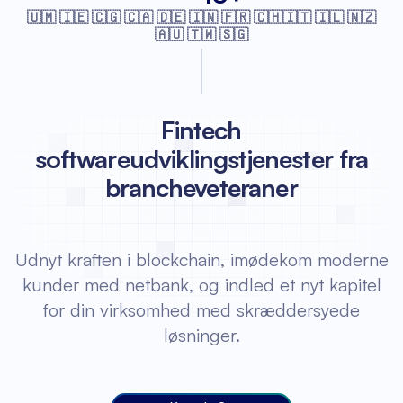
🇺🇲 🇮🇪 🇨🇬 🇨🇦 🇩🇪 🇮🇳 🇫🇷
🇨🇭🇮🇹 🇮🇱 🇳🇿
🇦🇺 🇹🇼 🇸🇬
Fintech
softwareudviklingstjenester fra
brancheveteraner
Udnyt kraften i blockchain, imødekom moderne
kunder med netbank, og indled et nyt kapitel
for din virksomhed med skræddersyede
løsninger.