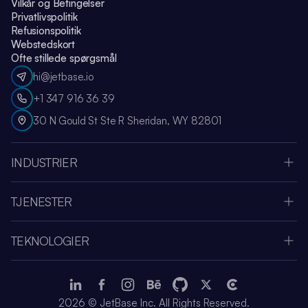
Vilkår og Betingelser
Privatlivspolitik
Refusionspolitik
Webstedskort
Ofte stillede spørgsmål
hi@jetbase.io
+1 347 916 36 39
30 N Gould St Ste R Sheridan, WY 82801
INDUSTRIER
Apple Vision Pro
Oculus Meta Quest
TJENESTER
Sportsapplikation
SaaS Udviklingsvirksomhed
Medier & Underholdning
Systemintegration
Fintech
TEKNOLOGIER
UI & UX Design
Sundhedspleje
Node.js
Cloud-migrering
Amazon Web Services
.NET
IoT-appudvikling
Telemedicin
Django
Webudvikling
Mental Sundhed
JetBase on LinkedIn
JetBase on Facebook
JetBase on Instagram
JetBase on Behance
JetBase on GitHub
JetBase on Xcom
JetBase on Clu
React JS
Azure Rådgivning
EHR og EMR
2026
© JetBase Inc. All Rights Reserved.