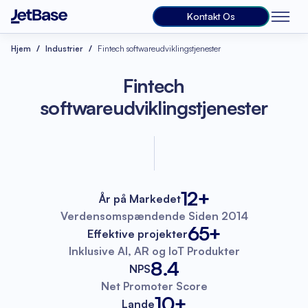
Kontakt Os
Hjem
Industrier
Fintech softwareudviklingstjenester
Fintech
softwareudviklingstjenester
12+
År på Markedet
Verdensomspændende
Siden 2014
65+
Effektive projekter
Inklusive AI, AR
og IoT Produkter
8.4
NPS
Net Promoter
Score
10+
Lande