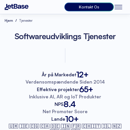
Kontakt Os
Hjem
Tjenester
Softwareudviklings Tjenester
12+
År på Markedet
Verdensomspændende
Siden 2014
65+
Effektive projekter
Inklusive AI, AR
og IoT Produkter
8.4
NPS
Net Promoter
Score
10+
Lande
🇺🇲 🇮🇪 🇨🇬 🇨🇦 🇩🇪 🇮🇳 🇫🇷
🇨🇭🇮🇹 🇮🇱 🇳🇿