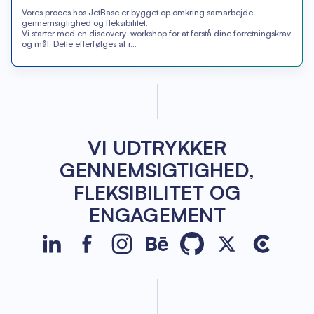
Vores proces hos JetBase er bygget op omkring samarbejde,
gennemsigtighed og fleksibilitet.
Vi starter med en discovery-workshop for at forstå dine forretningskrav
og mål. Dette efterfølges af r...
VI UDTRYKKER
GENNEMSIGTIGHED,
FLEKSIBILITET OG
ENGAGEMENT
JetBase on LinkedIn
JetBase on Facebook
JetBase on Instagram
JetBase on Behance
JetBase on GitHub
JetBase on Xco
JetBase o