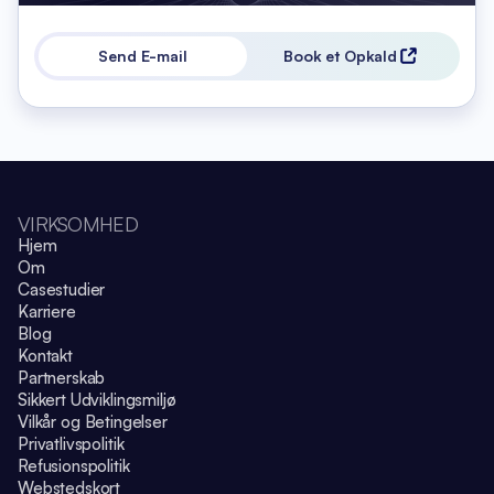
Send E-mail
Book et Opkald
VIRKSOMHED
Hjem
Om
Casestudier
Karriere
Blog
Kontakt
Partnerskab
Sikkert Udviklingsmiljø
Vilkår og Betingelser
Privatlivspolitik
Refusionspolitik
Webstedskort