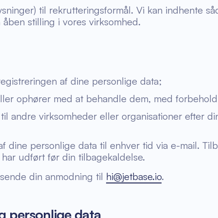
sninger) til rekrutteringsformål. Vi kan indhente så
 åben stilling i vores virksomhed.
egistreringen af dine personlige data;
eller ophører med at behandle dem, med forbehold 
il andre virksomheder eller organisationer efter din
f dine personlige data til enhver tid via e-mail. Til
ar udført før din tilbagekaldelse.
dsende din anmodning til
hi@jetbase.io
.
g personlige data