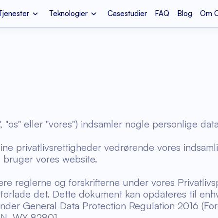
Tjenester
Teknologier
Casestudier
FAQ
Blog
Om 
rksomhed
Oculus Meta Quest
Systemintegration
Sportsap
Sundhedspleje
IoT-appudvikling
Amazon 
.NET
Dj
EHR og EMR
Brugerdefineret softwareudvikling
Uddanne
gammel kode
Wellness
Devops
Serverlø
, "os" eller "vores") indsamler nogle personlige dat
Ruby on Rails
Py
ion
LMS Udvikling
r dine privatlivsrettigheder vedrørende vores indsam
Sundhedsdataudveksling
Mennesk
u bruger vores website.
 reglerne og forskrifterne under vores Privatlivspol
orlade det. Dette dokument kan opdateres til enh
nder General Data Protection Regulation 2016 (For
AN, WY 82801