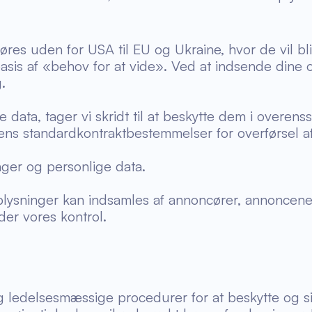
øres uden for USA til EU og Ukraine, hvor de vil bl
sis af «behov for at vide». Ved at indsende dine 
.
 data, tager vi skridt til at beskytte dem i overen
s standardkontraktbestemmelser for overførsel af 
nger og personlige data.
plysninger kan indsamles af annoncører, annoncen
er vores kontrol.
og ledelsesmæssige procedurer for at beskytte og sik