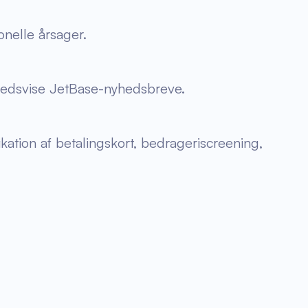
onelle årsager.
ghedsvise JetBase-nyhedsbreve.
fikation af betalingskort, bedrageriscreening,