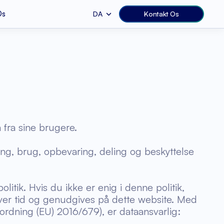
Os
DA
Kontakt Os
Nederlandsk (Nederlands)
plikation
UI & UX Design
Medier & Underholdning
Web Services
Webudvikling
Telemedicin
ango
React JS
lse
MVP Udvikling
Fitness
s applikation
Mobilappudvikling
Detailhandel
a fra sine brugere.
thon
Shopify
ling, brug, opbevaring, deling og beskyttelse
elige ressourcer
itik. Hvis du ikke er enig i denne politik,
ver tid og genudgives på dette website. Med
ordning (EU) 2016/679), er dataansvarlig: