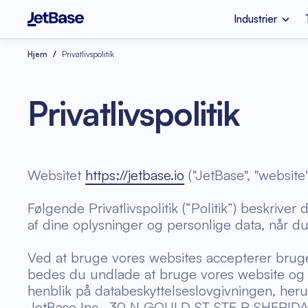
Industrier
Apple Vision Pro
SaaS Udviklingsvi
Hjem
Privatlivspolitik
Industrier
Tjenester
Teknologier
Fintech
Cloud-migrering
Node.js
Privatlivspolitik
Mental Sundhed
Azure Rådgivning
Optimering af
Refaktorering af 
Websitet
https://jetbase.io
("JetBase", "website"
skyomkostninger
Vue.js
Softwarekoderevis
Følgende Privatlivspolitik (“Politik”) beskrive
e-handel
af dine oplysninger og personlige data, når d
Ved at bruge vores websites accepterer brugere
bedes du undlade at bruge vores website og f
henblik på databeskyttelseslovgivningen, heru
JetBase Inc., 30 N GOULD ST STE R SHERID