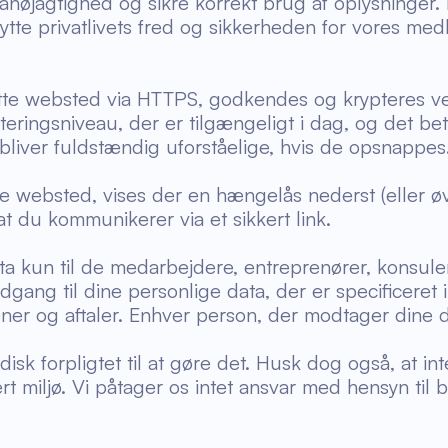
anøjagtighed og sikre korrekt brug af oplysninger
kytte privatlivets fred og sikkerheden for vores m
dette websted via HTTPS, godkendes og krypteres v
eringsniveau, der er tilgængeligt i dag, og det bety
liver fuldstændig uforståelige, hvis de opsnappes
tte websted, vises der en hængelås nederst (eller ø
at du kommunikerer via et sikkert link.
a kun til de medarbejdere, entreprenører, konsulent
dgang til dine personlige data, der er specificeret i
ner og aftaler. Enhver person, der modtager dine d
disk forpligtet til at gøre det. Husk dog også, at inte
ert miljø. Vi påtager os intet ansvar med hensyn til