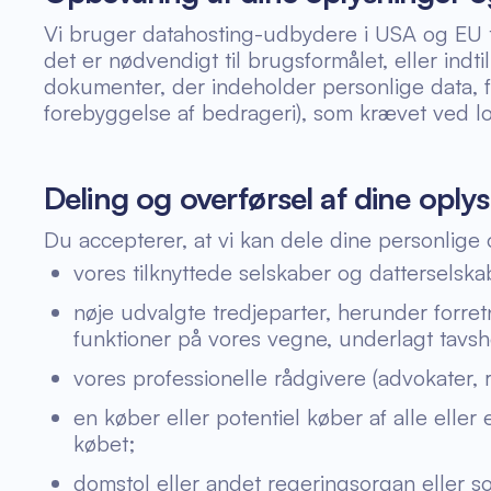
Vi bruger datahosting-udbydere i USA og EU t
det er nødvendigt til brugsformålet, eller indt
dokumenter, der indeholder personlige data, f
forebyggelse af bedrageri), som krævet ved lov
Deling og overførsel af dine oply
Du accepterer, at vi kan dele dine personlige
vores tilknyttede selskaber og datterselska
nøje udvalgte tredjeparter, herunder forre
funktioner på vores vegne, underlagt tavsh
vores professionelle rådgivere (advokater, re
en køber eller potentiel køber af alle eller
købet;
domstol eller andet regeringsorgan eller s