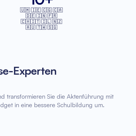
🇺🇲 🇮🇪 🇨🇬 🇨🇦
🇩🇪 🇮🇳 🇫🇷
🇨🇭🇮🇹 🇮🇱 🇳🇿
🇦🇺 🇹🇼 🇸🇬
se-Experten
d transformieren Sie die Aktenführung mit
dget in eine bessere Schulbildung um.