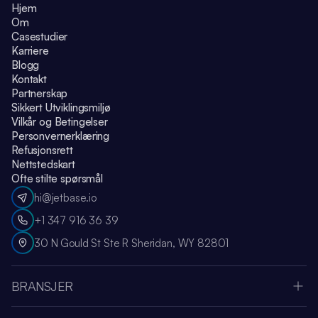
Hjem
Om
Casestudier
Karriere
Blogg
Kontakt
Partnerskap
Sikkert Utviklingsmiljø
Vilkår og Betingelser
Personvernerklæring
Refusjonsrett
Nettstedskart
Ofte stilte spørsmål
hi@jetbase.io
+1 347 916 36 39
30 N Gould St Ste R Sheridan, WY 82801
BRANSJER
Apple Vision Pro
Oculus Meta Quest