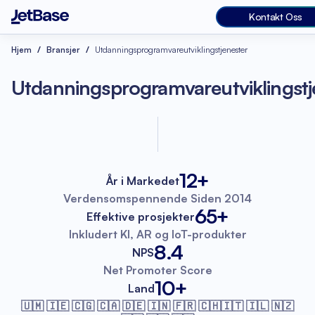
Kontakt Oss
Hjem
Bransjer
Utdanningsprogramvareutviklingstjenester
Utdanningsprogramvareutviklingstj
12+
År i Markedet
Verdensomspennende
Siden 2014
65+
Effektive prosjekter
Inkludert KI, AR
og IoT-produkter
8.4
NPS
Net Promoter
Score
10+
Land
🇺🇲 🇮🇪 🇨🇬 🇨🇦 🇩🇪 🇮🇳 🇫🇷
🇨🇭🇮🇹 🇮🇱 🇳🇿