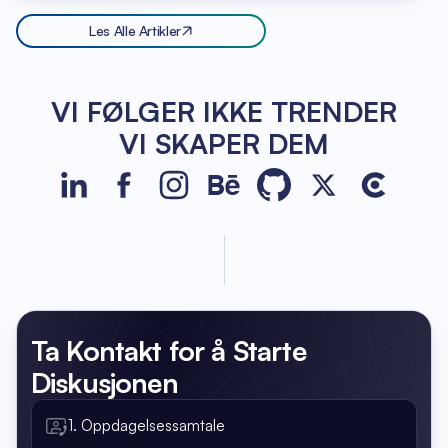
Les Alle Artikler
VI FØLGER IKKE TRENDER
VI SKAPER DEM
JetBase on LinkedIn
JetBase on Facebook
JetBase on Instagram
JetBase on Behance
JetBase on GitHub
JetBase on Xco
JetBase o
Ta Kontakt
for å Starte
Diskusjonen
1. Oppdagelsessamtale