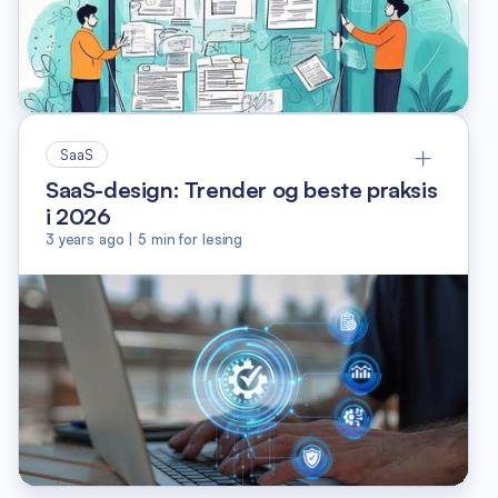
SaaS
SaaS-design: Trender og beste praksis
i 2026
3 years ago
|
5
min for lesing