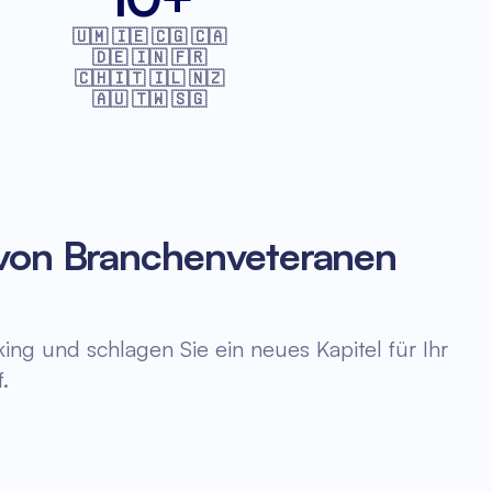
🇺🇲 🇮🇪 🇨🇬 🇨🇦
🇩🇪 🇮🇳 🇫🇷
🇨🇭🇮🇹 🇮🇱 🇳🇿
🇦🇺 🇹🇼 🇸🇬
 von Branchenveteranen
ng und schlagen Sie ein neues Kapitel für Ihr
.