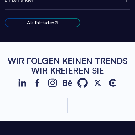
Alle Fallstudien
WIR FOLGEN KEINEN TRENDS
WIR KREIEREN SIE
JetBase on LinkedIn
JetBase on Facebook
JetBase on Instagram
JetBase on Behance
JetBase on GitHub
JetBase on Xco
JetBase o