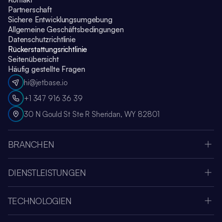
Partnerschaft
Sichere Entwicklungsumgebung
Allgemeine Geschäftsbedingungen
Datenschutzrichtlinie
Rückerstattungsrichtlinie
Seitenübersicht
Häufig gestellte Fragen
hi@jetbase.io
+1 347 916 36 39
30 N Gould St Ste R Sheridan, WY 82801
BRANCHEN
Apple Vision Pro
Oculus Meta Quest
DIENSTLEISTUNGEN
Sportanwendung
SaaS-Entwicklungsunternehmen
Medien & Unterhaltung
Systemintegration
Fintech
TECHNOLOGIEN
UI- & UX-Design
Gesundheitswesen
Node.js
Cloud-Migration
Amazon Web Services
.NET