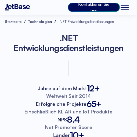
Kontaktieren Sie
uns
Startseite
Technologien
.NET Entwicklungsdienstleistungen
.NET
Entwicklungsdienstleistungen
12+
Jahre auf dem Markt
Weltweit
Seit 2014
65+
Erfolgreiche Projekte
Einschließlich KI, AR
und IoT Produkte
8.4
NPS
Net Promoter
Score
10+
Länder