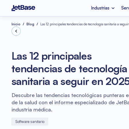
Industrias
Ser
Apple Vision Pro
Empresa de Desarr
Industrias
Servicios
Tecnologías
Inicio
Blog
Las 12 principales tendencias de tecnología sanitaria a segu
Fintech
Migración a la Nub
Node.js
Las 12 principales
Salud Mental
Consultoría Azure
tendencias de tecnología
Optimización de Costos 
Refactorización d
Nube
Vue.js
sanitaria a seguir en 202
Auditoría de Códi
Comercio electrónico
Descubre las tendencias tecnológicas punteras e
de la salud con el informe especializado de JetB
industria médica.
Software sanitario