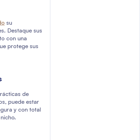
do
su
es. Destaque sus
sto con una
que protege sus
s
rácticas de
os, puede estar
gura y con total
 nicho.