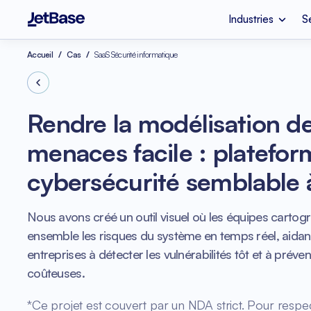
Industries
S
Apple Vision Pro
Société de dével
Accueil
Cas
SaaS Sécurité informatique
Industries
Services
Technologies
Fintech
Migration cloud
Node.js
Rendre la modélisation d
Santé mentale
Conseil Azure
menaces facile : platefo
Optimisation des coû
Refactoring de cod
cybersécurité semblable
Vue.js
eCommerce
Audit de code logic
Nous avons créé un outil visuel où les équipes cartog
ensemble les risques du système en temps réel, aidant
entreprises à détecter les vulnérabilités tôt et à préveni
coûteuses.
*Ce projet est couvert par un NDA strict. Pour respec