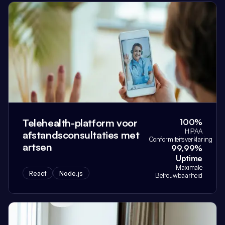
Telehealth-platform voor
100%
HIPAA
afstandsconsultaties met
Conformiteitsverklaring
artsen
99,99%
Uptime
Maximale
React
Node.js
Betrouwbaarheid