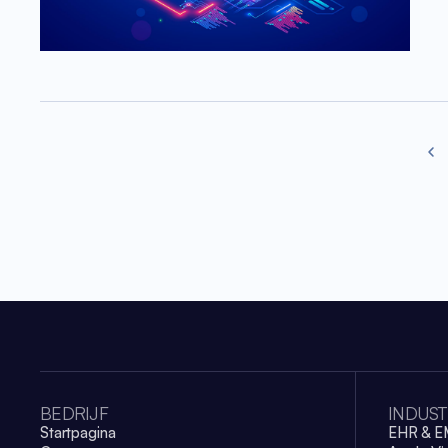
Prev
BEDRIJF
INDUST
Startpagina
EHR & 