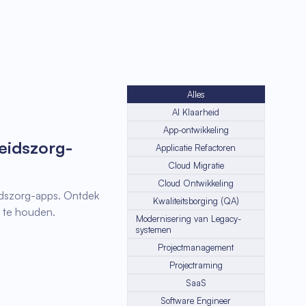
Alles
AI Klaarheid
App-ontwikkeling
eidszorg-
Applicatie Refactoren
Cloud Migratie
Cloud Ontwikkeling
dszorg-apps. Ontdek
Kwaliteitsborging (QA)
 te houden.
Modernisering van Legacy-
systemen
Projectmanagement
Projectraming
SaaS
Software Engineer