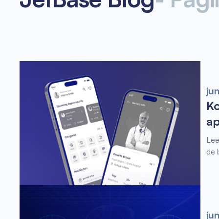
ju
Ko
ap
Lee
de 
ju