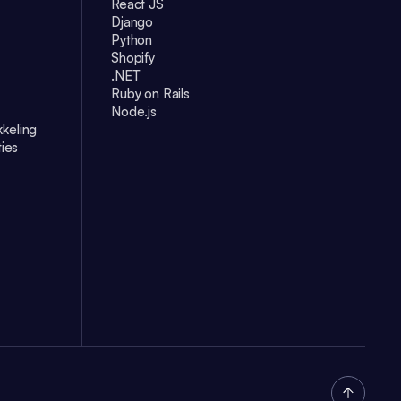
React JS
Django
Python
Shopify
.NET
Ruby on Rails
Node.js
keling
ties