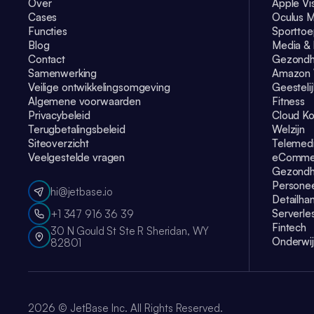
Over
Apple Vi
Cases
Oculus M
Functies
Sporttoe
Blog
Media & 
Contact
Gezondh
Samenwerking
Amazon 
Veilige ontwikkelingsomgeving
Geesteli
Algemene voorwaarden
Fitness
Privacybeleid
Cloud Ko
Terugbetalingsbeleid
Welzijn
Siteoverzicht
Telemedi
Veelgestelde vragen
eComme
Gezondhe
Persone
hi@jetbase.io
Detailha
Serverles
+1 347 916 36 39
Fintech
30 N Gould St Ste R Sheridan, WY
Onderwij
82801
2026
© JetBase Inc. All Rights Reserved.