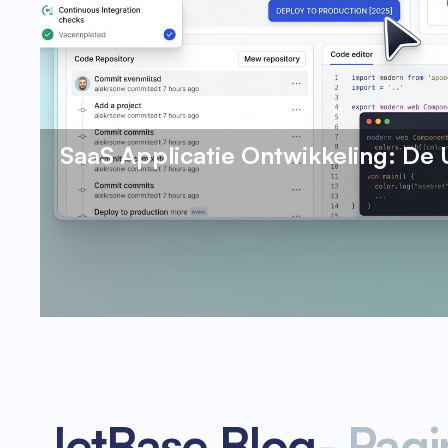
SaaS Applicatie Ontwikkeling: De 
JetBase Blog
-
Pagi