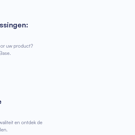
ssingen:
oor uw product?
Base.
e
aliteit en ontdek de
len.