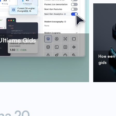
Ultieme Gids
Hoe een 
gids
na
20