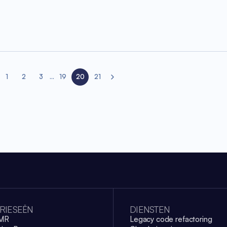
1
2
3
...
19
20
21
ious page
Next page
RIESEËN
DIENSTEN
EMR
Legacy code refactoring