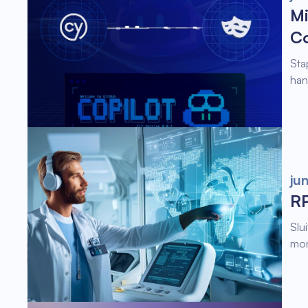
Mi
Co
Sta
han
ju
RP
Slu
mon