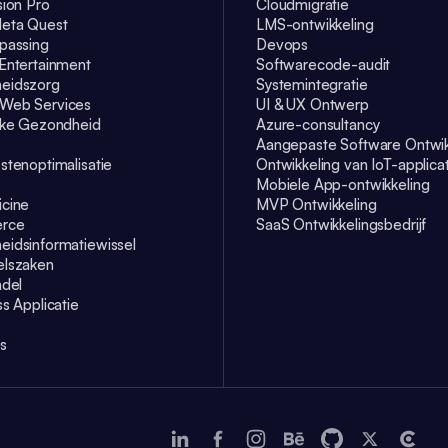
sion Pro
Cloudmigratie
eta Quest
LMS-ontwikkeling
passing
Devops
Entertainment
Softwarecode-audit
eidszorg
Systemintegratie
Web Services
UI & UX Ontwerp
jke Gezondheid
Azure-consultancy
Aangepaste Software Ontwik
stenoptimalisatie
Ontwikkeling van IoT-applica
Mobiele App-ontwikkeling
cine
MVP Ontwikkeling
rce
SaaS Ontwikkelingsbedrijf
idsinformatiewissel
elszaken
ndel
s Applicatie
s