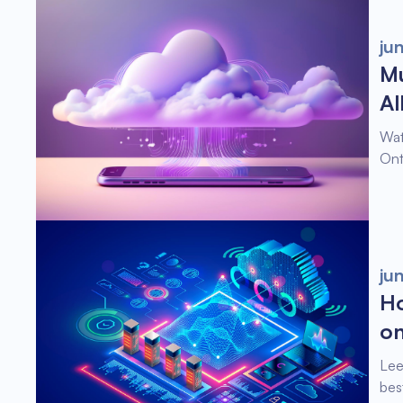
ju
Mu
Al
Wat
Ont
ju
Ho
on
Lee
bes