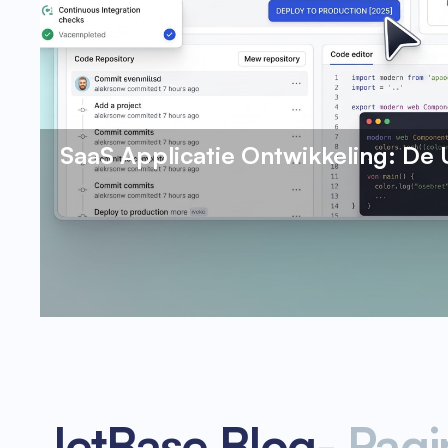
SaaS Applicatie Ontwikkeling: De 
JetBase Blog
-
Pagi