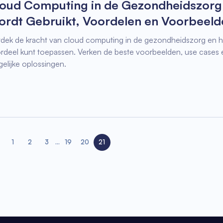
oud Computing in de Gezondheidszorg
rdt Gebruikt, Voordelen en Voorbeeld
dek de kracht van cloud computing in de gezondheidszorg en ho
rdeel kunt toepassen. Verken de beste voorbeelden, use cases 
gelijke oplossingen.
1
2
3
...
19
20
21
evious page