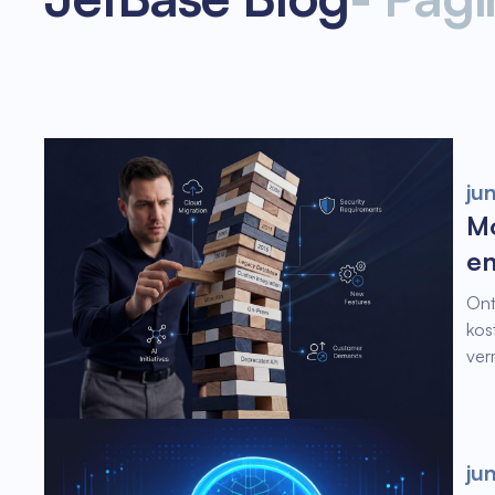
ju
Mo
en
Ont
kos
ver
ju