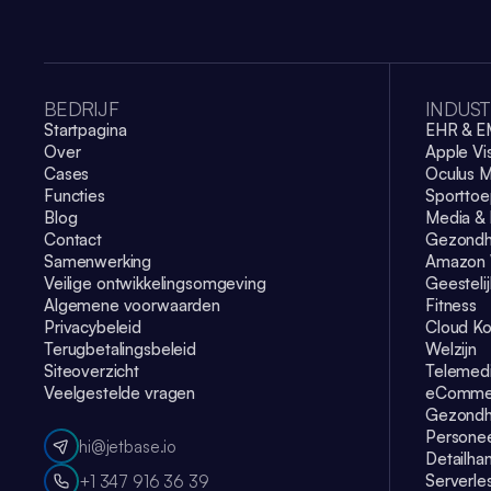
BEDRIJF
INDUST
Startpagina
EHR & 
Over
Apple Vi
Cases
Oculus M
Functies
Sporttoe
Blog
Media & 
Contact
Gezondh
Samenwerking
Amazon 
Veilige ontwikkelingsomgeving
Geesteli
Algemene voorwaarden
Fitness
Privacybeleid
Cloud Ko
Terugbetalingsbeleid
Welzijn
Siteoverzicht
Telemedi
Veelgestelde vragen
eComme
Gezondhe
Persone
hi@jetbase.io
Detailha
Serverles
+1 347 916 36 39