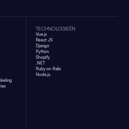
TECHNOLOGIEËN
Vue.js
React JS
Django
Python
Shopify
.NET
Ruby on Rails
Node.js
keling
ties