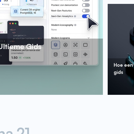
Ultieme Gids
Hoe een 
gids
na
21