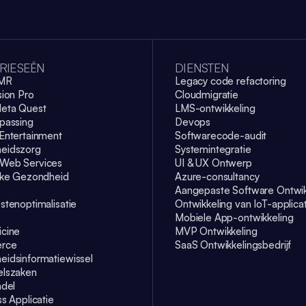
RIESEËN
DIENSTEN
EMR
Legacy code refactoring
sion Pro
Cloudmigratie
eta Quest
LMS-ontwikkeling
passing
Devops
Entertainment
Softwarecode-audit
eidszorg
Systemintegratie
Web Services
UI & UX Ontwerp
jke Gezondheid
Azure-consultancy
Aangepaste Software Ontwik
stenoptimalisatie
Ontwikkeling van IoT-applica
Mobiele App-ontwikkeling
cine
MVP Ontwikkeling
rce
SaaS Ontwikkelingsbedrijf
idsinformatiewissel
elszaken
ndel
s Applicatie