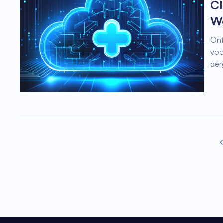
Cl
Wo
Ont
voo
der
Pr