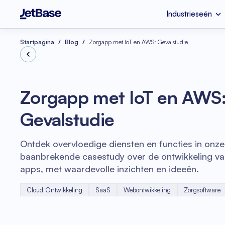
Industrieseën
EHR & EMR
Legacy code refac
Industrieseën
Diensten
Technologieën
Startpagina
Blog
Zorgapp met IoT en AWS: Gevalstudie
Media & Entertainm
Devops
Vue.js
Zorgapp met IoT en AWS
Fitness
UI & UX Ontwerp
Gevalstudie
eCommerce
Ontwikkeling van I
Shopify
Ontdek overvloedige diensten en functies in onze
Serverless Applicat
SaaS Ontwikkelings
baanbrekende casestudy over de ontwikkeling va
apps, met waardevolle inzichten en ideeën.
Cloud Ontwikkeling
SaaS
Webontwikkeling
Zorgsoftware