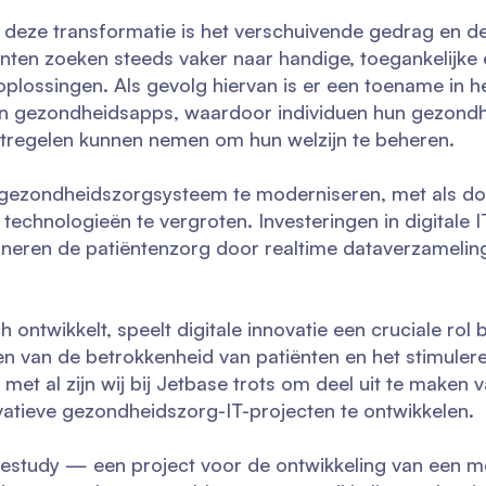
r deze transformatie is het verschuivende gedrag en d
en zoeken steeds vaker naar handige, toegankelijke 
lossingen. Als gevolg hiervan is er een toename in h
en gezondheidsapps, waardoor individuen hun gezondh
tregelen kunnen nemen om hun welzijn te beheren.
gezondheidszorgsysteem te moderniseren, met als doe
 technologieën te vergroten. Investeringen in digitale IT
neren de patiëntenzorg door realtime dataverzamelin
ontwikkelt, speelt digitale innovatie een cruciale rol b
en van de betrokkenheid van patiënten en het stimuler
met al zijn wij bij Jetbase trots om deel uit te maken 
vatieve gezondheidszorg-IT-projecten te ontwikkelen.
casestudy — een project voor de ontwikkeling van een 