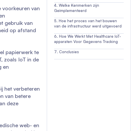
Welke Kenmerken zijn
e voorkeuren van
Geïmplementeerd
en
Hoe het proces van het bouwen
et gebruik van
van de infrastructuur werd uitgevoerd
eid op afstand
Hoe We Werkt Met Healthcare IoT-
apparaten Voor Gegevens Tracking
l papierwerk te
Conclusies
, zoals IoT in de
g en
ij het verbeteren
en van betere
van deze
medische web- en