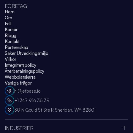
FÖRETAG
Hem
Om
Fall
Karriär
Blogg
Kontakt
Partnerskap
Säker Utvecklingsmiljö
Villkor
Integritetspolicy
Återbetalningspolicy
Webbplatskarta
Vanliga frågor
hi@jetbase.io
+1 347 916 36 39
30 N Gould St Ste R Sheridan, WY 82801
INDUSTRIER