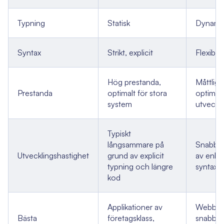
Typning
Statisk
Dynami
Syntax
Strikt, explicit
Flexibel,
Hög prestanda,
Måttlig 
Prestanda
optimalt för stora
optimalt
system
utveckli
Typiskt
långsammare på
Snabbar
Utvecklingshastighet
grund av explicit
av enkel
typning och längre
syntax
kod
Applikationer av
Webbapp
Bästa
företagsklass,
snabb