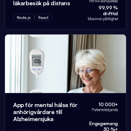
HIPAA-kompatibel
läkarbesök på distans
99,99 %
drifttid
Node.js
React
Maximal pålitlighet
App för mental hälsa för
10 000+
Patientstödjande
anhörigvårdare till
Alzheimersjuka
Engagemang
30 %+