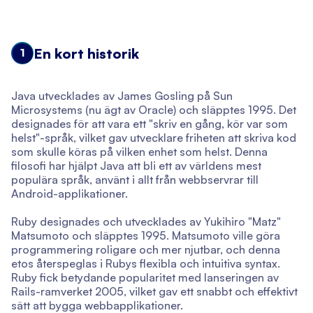
En kort historik
1
Java utvecklades av James Gosling på Sun
Microsystems (nu ägt av Oracle) och släpptes 1995. Det
designades för att vara ett "skriv en gång, kör var som
helst"-språk, vilket gav utvecklare friheten att skriva kod
som skulle köras på vilken enhet som helst. Denna
filosofi har hjälpt Java att bli ett av världens mest
populära språk, använt i allt från webbservrar till
Android-applikationer.
Ruby designades och utvecklades av Yukihiro "Matz"
Matsumoto och släpptes 1995. Matsumoto ville göra
programmering roligare och mer njutbar, och denna
etos återspeglas i Rubys flexibla och intuitiva syntax.
Ruby fick betydande popularitet med lanseringen av
Rails-ramverket 2005, vilket gav ett snabbt och effektivt
sätt att bygga webbapplikationer.