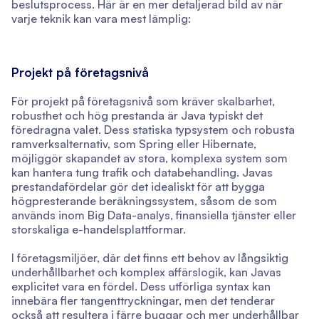
beslutsprocess. Här är en mer detaljerad bild av när
varje teknik kan vara mest lämplig:
Projekt på företagsnivå
För projekt på företagsnivå som kräver skalbarhet,
robusthet och hög prestanda är Java typiskt det
föredragna valet. Dess statiska typsystem och robusta
ramverksalternativ, som Spring eller Hibernate,
möjliggör skapandet av stora, komplexa system som
kan hantera tung trafik och databehandling. Javas
prestandafördelar gör det idealiskt för att bygga
högpresterande beräkningssystem, såsom de som
används inom Big Data-analys, finansiella tjänster eller
storskaliga e-handelsplattformar.
I företagsmiljöer, där det finns ett behov av långsiktig
underhållbarhet och komplex affärslogik, kan Javas
explicitet vara en fördel. Dess utförliga syntax kan
innebära fler tangenttryckningar, men det tenderar
också att resultera i färre buggar och mer underhållbar