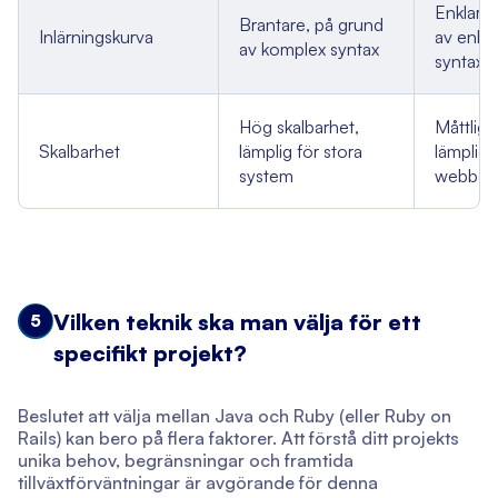
Enklare,
Brantare, på grund
Inlärningskurva
av enkel
av komplex syntax
syntax
Hög skalbarhet,
Måttlig 
Skalbarhet
lämplig för stora
lämplig 
system
webbapp
Vilken teknik ska man välja för ett
5
specifikt projekt?
Beslutet att välja mellan Java och Ruby (eller Ruby on
Rails) kan bero på flera faktorer. Att förstå ditt projekts
unika behov, begränsningar och framtida
tillväxtförväntningar är avgörande för denna