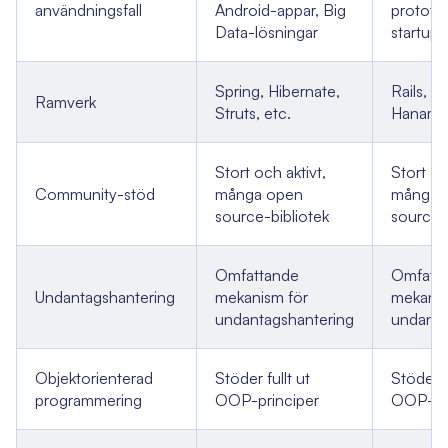
användningsfall
Android-appar, Big
prototy
Data-lösningar
startups
Spring, Hibernate,
Rails, Si
Ramverk
Struts, etc.
Hanami,
Stort och aktivt,
Stort oc
Community-stöd
många open
många 
source-bibliotek
source-
Omfattande
Omfatt
Undantagshantering
mekanism för
mekanis
undantagshantering
undanta
Objektorienterad
Stöder fullt ut
Stöder fu
programmering
OOP-principer
OOP-pri