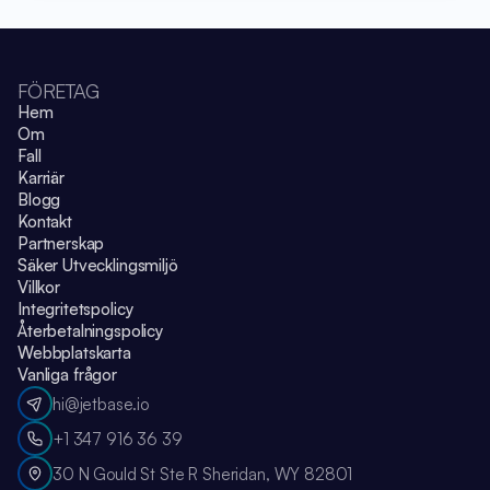
FÖRETAG
Hem
Om
Fall
Karriär
Blogg
Kontakt
Partnerskap
Säker Utvecklingsmiljö
Villkor
Integritetspolicy
Återbetalningspolicy
Webbplatskarta
Vanliga frågor
hi@jetbase.io
+1 347 916 36 39
30 N Gould St Ste R Sheridan, WY 82801