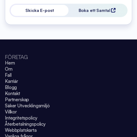
Skicka E-post
Boka ett Samtal
FÖRETAG
Hem
Om
Fall
Karriär
Blogg
Kontakt
Partnerskap
Säker Utvecklingsmiljö
Villkor
Integritetspolicy
Återbetalningspolicy
Webbplatskarta
Vanliga frågor