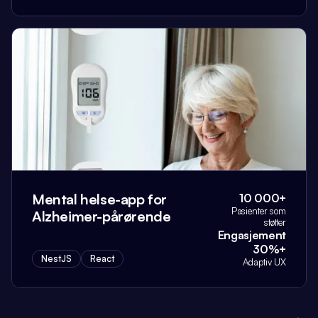
Mental helse-app for
10 000+
Pasienter som
Alzheimer-pårørende
støtter
Engasjement
30%+
NestJS
React
Adaptiv UX