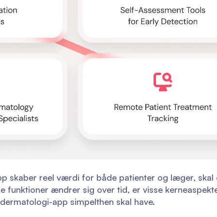
app skaber reel værdi for både patienter og læger, ska
funktioner ændrer sig over tid, er visse kerneaspekter
ledermatologi-app simpelthen skal have.