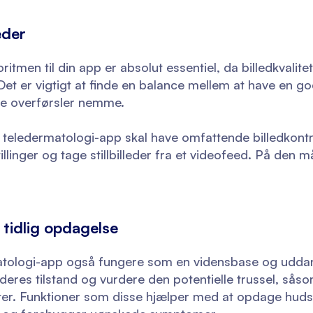
eder
itmen til din app er absolut essentiel, da billedkvalite
Det er vigtigt at finde en balance mellem at have en g
re overførsler nemme.
 teledermatologi-app skal have omfattende billedkontr
linger og tage stillbilleder fra et videofeed. På den 
r tidlig opdagelse
tologi-app også fungere som en vidensbase og uddann
e deres tilstand og vurdere den potentielle trussel, sås
tter. Funktioner som disse hjælper med at opdage hud