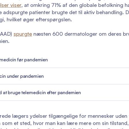
ser viser
, at omkring 71% af den globale befolkning 
 adspurgte patienter brugte det til aktiv behandling. 
i, hvilket øger efterspørgslen.
(AAD)
spurgte
næsten 600 dermatologer om deres bru
ien.
emedicin før pandemien
icin under pandemien
d at bruge telemedicin efter pandemien
rede lægers ydelser tilgængelige for mennesker uden 
 som et sted, hvor man kan lære mere om sin tilstan