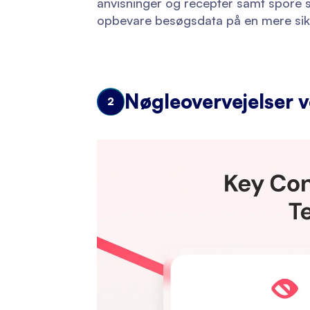
anvisninger og recepter samt spore si
opbevare besøgsdata på en mere sikk
Nøgleovervejelser v
2