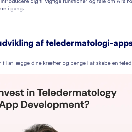
introducere dig til vigtige funktioner og tale om AI's ro
me i gang.
 udvikling af teledermatologi-app
til at lægge dine kræfter og penge i at skabe en tele