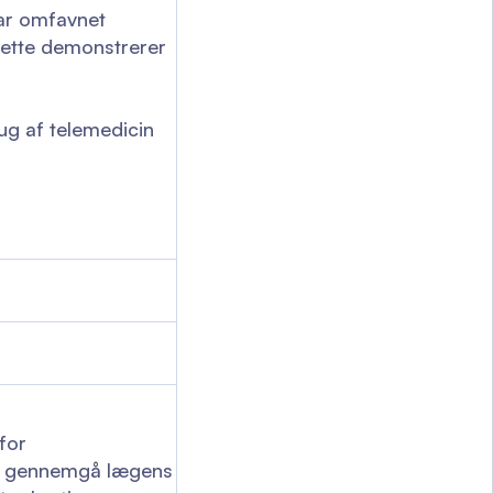
har omfavnet
Dette demonstrerer
g af telemedicin
for
d, gennemgå lægens