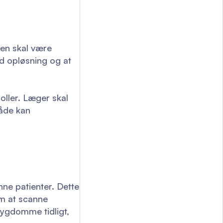
ten skal være
od opløsning og at
oller. Læger skal
måde kan
e patienter. Dette
om at scanne
sygdomme tidligt,