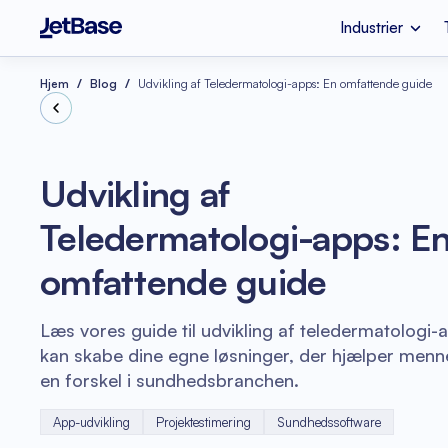
Industrier
Apple Vision Pro
SaaS Udviklingsvi
Industrier
Tjenester
Teknologier
Hjem
Blog
Udvikling af Teledermatologi-apps: En omfattende guide
Fintech
Cloud-migrering
Node.js
Udvikling af
Mental Sundhed
Azure Rådgivning
Teledermatologi-apps: E
Optimering af
Refaktorering af 
skyomkostninger
Vue.js
omfattende guide
Softwarekoderevis
e-handel
Læs vores guide til udvikling af teledermatologi-
kan skabe dine egne løsninger, der hjælper menn
en forskel i sundhedsbranchen.
App-udvikling
Projektestimering
Sundhedssoftware