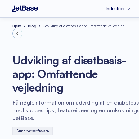
Industrier
Apple Vision Pro
SaaS Udviklingsvi
Industrier
Tjenester
Teknologier
Hjem
Blog
Udvikling af diætbasis-app: Omfattende vejledning
Fintech
Cloud-migrering
Node.js
Udvikling af diætbasis-
Mental Sundhed
Azure Rådgivning
app: Omfattende
Optimering af
Refaktorering af 
skyomkostninger
Vue.js
vejledning
Softwarekoderevis
e-handel
Få nøgleinformation om udvikling af en diabetes
med succes tips, featureidéer og en omkostnings
JetBase.
Sundhedssoftware