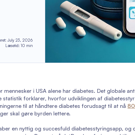
ret
:
July 23, 2026
Læsetid
:
10
min
oner mennesker i USA alene har diabetes. Det globale an
atistik forklarer, hvorfor udviklingen af diabetessty
gerne til at håndtere diabetes forudsagt til at nå
80
nger skal gøre byrden lettere.
skaber en nyttig og succesfuld diabetesstyringsapp, o