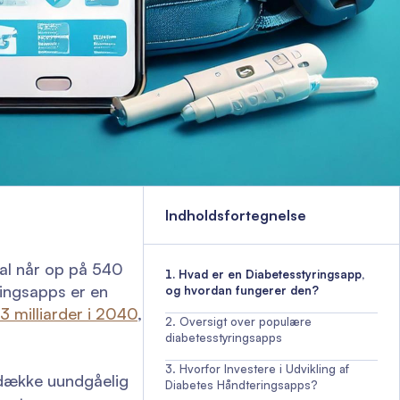
Indholdsfortegnelse
tal når op på 540
Hvad er en Diabetesstyringsapp,
ringsapps er en
og hvordan fungerer den?
3 milliarder i 2040
,
Oversigt over populære
diabetesstyringsapps
Hvorfor Investere i Udvikling af
g dække uundgåelig
Diabetes Håndteringsapps?