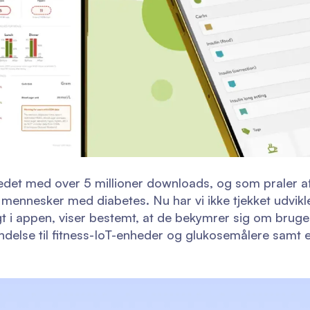
et med over 5 millioner downloads, og som praler af,
mennesker med diabetes. Nu har vi ikke tjekket udvik
gt i appen, viser bestemt, at de bekymrer sig om bruge
ndelse til fitness-IoT-enheder og glukosemålere samt e