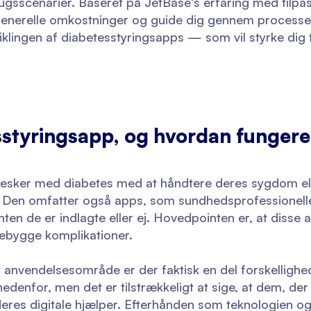
rugsscenarier. Baseret på JetBase's erfaring med tilpa
e generelle omkostninger og guide dig gennem processe
klingen af diabetesstyringsapps — som vil styrke dig ti
sstyringsapp, og hvordan fungere
nesker med diabetes med at håndtere deres sygdom ell
e. Den omfatter også apps, som sundhedsprofessionelle
nten de er indlagte eller ej. Hovedpointen er, at disse 
rebygge komplikationer.
 anvendelsesområde er der faktisk en del forskellighed
nedenfor, men det er tilstrækkeligt at sige, at dem, der
eres digitale hjælper. Efterhånden som teknologien o