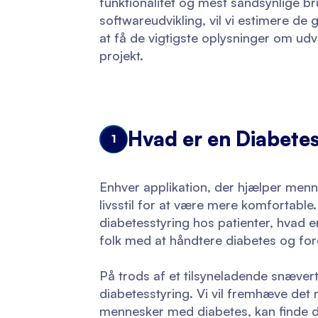
funktionalitet og mest sandsynlige b
softwareudvikling, vil vi estimere d
at få de vigtigste oplysninger om udvi
projekt.
Hvad er en Diabete
1
Enhver applikation, der hjælper men
livsstil for at være mere komfortabl
diabetesstyring hos patienter, hvad e
folk med at håndtere diabetes og fo
På trods af et tilsyneladende snævert
diabetesstyring. Vi vil fremhæve det 
mennesker med diabetes, kan finde d