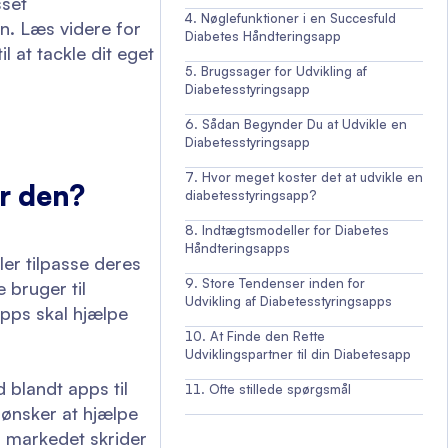
sset
Nøglefunktioner i en Succesfuld
n. Læs videre for
Diabetes Håndteringsapp
l at tackle dit eget
Brugssager for Udvikling af
Diabetesstyringsapp
Sådan Begynder Du at Udvikle en
Diabetesstyringsapp
Hvor meget koster det at udvikle en
r den?
diabetesstyringsapp?
Indtægtsmodeller for Diabetes
Håndteringsapps
er tilpasse deres
Store Tendenser inden for
 bruger til
Udvikling af Diabetesstyringsapps
apps skal hjælpe
At Finde den Rette
Udviklingspartner til din Diabetesapp
 blandt apps til
Ofte stillede spørgsmål
 ønsker at hjælpe
g markedet skrider