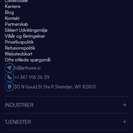
Casestudier
Karriere
Blog
Kontakt
Partnerskab
Sikkert Udviklingsmiljø
Vilkår og Betingelser
Privatlivspolitik
Refusionspolitik
Webstedskort
Ofte stillede spørgsmål
hi@jetbase.io
+1 347 916 36 39
30 N Gould St Ste R Sheridan, WY 82801
INDUSTRIER
Apple Vision Pro
Oculus Meta Quest
TJENESTER
Sportsapplikation
SaaS Udviklingsvirksomhed
Medier & Underholdning