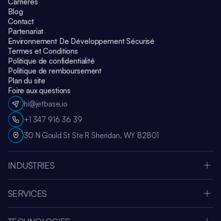
Carrières
Blog
Contact
Partenariat
Environnement De Développement Sécurisé
Termes et Conditions
Politique de confidentialité
Politique de remboursement
Plan du site
Foire aux questions
hi@jetbase.io
+1 347 916 36 39
30 N Gould St Ste R Sheridan, WY 82801
INDUSTRIES
Apple Vision Pro
Oculus Meta Quest
SERVICES
Application Sportive
Société de développement SaaS
Médias et Divertissement
Intégration de systèmes
Fintech