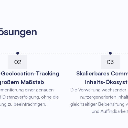
Lösungen
02
03
-Geolocation-Tracking
Skalierbares Comm
 großem Maßstab
Inhalts-Ökosys
ementierung einer genauen
Die Verwaltung wachsender
 Distanzverfolgung, ohne die
nutzergenerierten Inhal
ung zu beeinträchtigen.
gleichzeitiger Beibehaltung 
und Auffindbarkeit