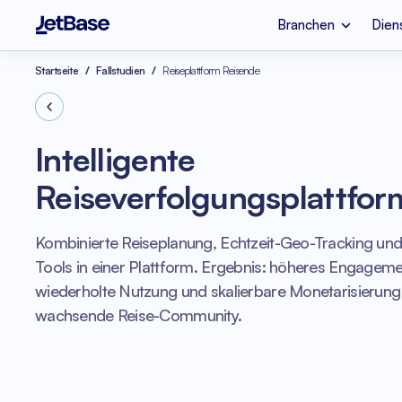
Branchen
Dien
Apple Vision Pro
SaaS-Entwicklung
Startseite
Fallstudien
Reiseplattform Reisende
Branchen
Dienstleistungen
Technologien
Fintech
Cloud-Migration
Node.js
Intelligente
Psychische Gesundhei
Azure Beratung
Reiseverfolgungsplattfor
Cloud-Kostenoptimier
Legacy-Code-Refak
Vue.js
Kombinierte Reiseplanung, Echtzeit-Geo-Tracking und
E-Commerce
Software-Code-Au
Tools in einer Plattform. Ergebnis: höheres Engageme
wiederholte Nutzung und skalierbare Monetarisierung 
wachsende Reise-Community.