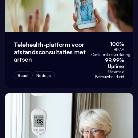
Telehealth-platform voor
100%
HIPAA
afstandsconsultaties met
Conformiteitsverklaring
artsen
99,99%
Uptime
Maximale
React
Node.js
Betrouwbaarheid