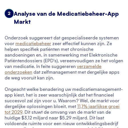
Analyse van de Medicatiebeheer-App
2
Markt
Onderzoek suggereert dat gespecialiseerde systemen
voor
medicatiebeheer
zeer effectief kunnen zijn. Ze
helpen specifiek patiënten met chronische
aandoeningen en, in samenwerking met Elektronische
Patiëntendossiers (EPD's), vereenvoudigen ze het volgen
van medicatie. In feite suggereren
verzamelde
onderzoeken
dat zelfmanagement met dergelijke apps
de weg vooruit kan zijn.
Ongeacht welke benadering uw medicatiemanagement-
app kiest, het is zeer waarschijnlijk dat het financieel
succesvol zal zijn voor u. Waarom? Wel, de markt voor
dergelijke oplossingen bloeit, met
11,1% jaarlijkse groei
tot 2029
. Dit stuwt de omvang van de markt van de
huidige $3,12 miljard naar $5,29 miljard. Dit laat
voldoende ruimte voor een nieuw ontwikkelingsbedrijf