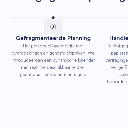
01
Gefragmenteerde Planning
Handle
Het personeel had moeite met
Patiëntge
overboekingen en gemiste afspraken. We
papieren
introduceerden een dynamische kalender
vertraging
met realtime beschikbaarheid en
veilige
geautomatiseerde herinneringen.
sjabl
beoordeli