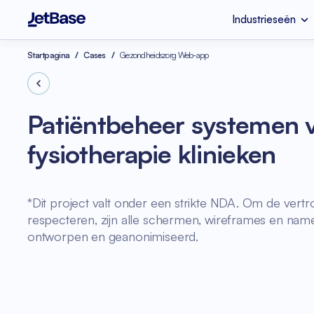
Industrieseën
EHR & EMR
Legacy code refac
Startpagina
Cases
Gezondheidszorg Web-app
Industrieseën
Diensten
Technologieën
Media & Entertainm
Devops
Vue.js
Patiëntbeheer systemen 
Fitness
UI & UX Ontwerp
fysiotherapie klinieken
eCommerce
Ontwikkeling van I
Shopify
*Dit project valt onder een strikte NDA. Om de vertro
Serverless Applicat
SaaS Ontwikkelings
respecteren, zijn alle schermen, wireframes en na
ontworpen en geanonimiseerd.