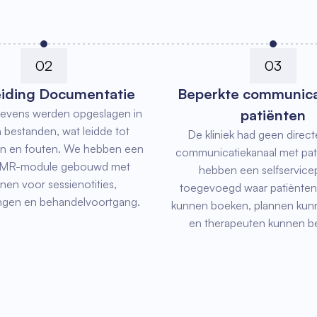
02
03
iding Documentatie
Beperkte communica
gevens werden opgeslagen in
patiënten
 bestanden, wat leidde tot
De kliniek had geen directe
en en fouten. We hebben een
communicatiekanaal met pat
 EMR-module gebouwd met
hebben een selfservicep
onen voor sessienotities,
toegevoegd waar patiënten
ngen en behandelvoortgang.
kunnen boeken, plannen kunn
en therapeuten kunnen be