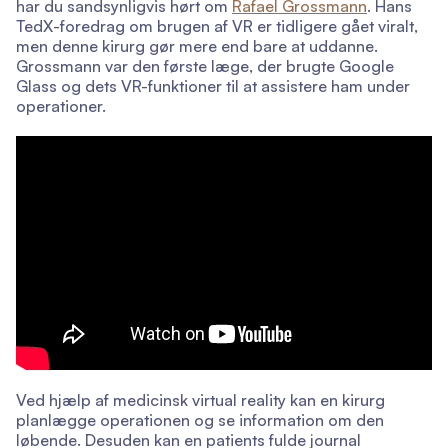
har du sandsynligvis hørt om
Rafael Grossmann
. Hans
TedX-foredrag om brugen af VR er tidligere gået viralt,
men denne kirurg gør mere end bare at uddanne.
Grossmann var den første læge, der brugte Google
Glass og dets VR-funktioner til at assistere ham under
operationer.
Ved hjælp af medicinsk virtual reality kan en kirurg
planlægge operationen og se information om den
løbende. Desuden kan en patients fulde journal