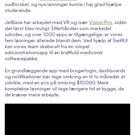
uudforsket, og nye løsninger kunne i høj grad hjælpe
studerende.
JetBase har arbejdet med VR og især
Vision Pro
, siden
det først blev muligt. Efterhånden som markedet
udvides, og over 1000 apps er tilgængelige, er vores
fem løsninger allerede blandt dem. Ved hjælp af SwiftUI
kan vores team skabe alt fra en simpel
administrationsapp til en kraftfuld medicinsk
softwarepakke.
En grundlæggende app med brugerlogin, dashboards
og notifikationer bør tage omkring en til to måneder at
udvikle, med en pris på omkring $10.000. Mere
komplekse løsninger vil tage længere tid at bygge, da
de kræver mere arbejde.