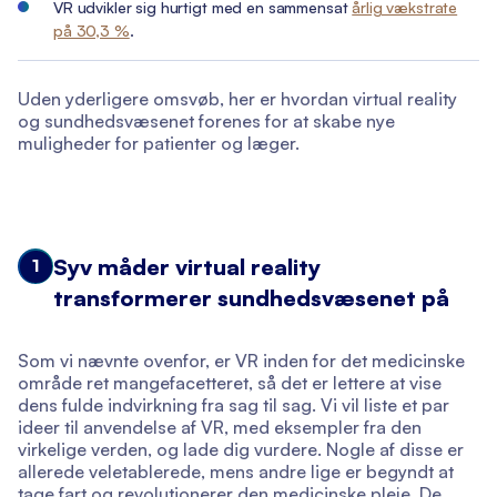
VR udvikler sig hurtigt med en sammensat
årlig vækstrate
på 30,3 %
.
Uden yderligere omsvøb, her er hvordan virtual reality
og sundhedsvæsenet forenes for at skabe nye
muligheder for patienter og læger.
Syv måder virtual reality
1
transformerer sundhedsvæsenet på
Som vi nævnte ovenfor, er VR inden for det medicinske
område ret mangefacetteret, så det er lettere at vise
dens fulde indvirkning fra sag til sag. Vi vil liste et par
ideer til anvendelse af VR, med eksempler fra den
virkelige verden, og lade dig vurdere. Nogle af disse er
allerede veletablerede, mens andre lige er begyndt at
tage fart og revolutionerer den medicinske pleje. De