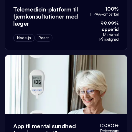
Telemedicin-platform til
100%
HIPAA-kompatibel
fjernkonsultationer med
læger
99,99%
oppetid
Maksimal
Node.js
React
Pålidelighed
App til mental sundhed
10.000+
Patientstøtte