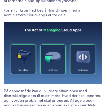
at forbedre cloud-applikationers ydeevne.
For en virksomhed består handlingen med at
administrere cloud-apps af tre dele:
På denne måde kan du vurdere situationen med
tilstrækkelige data til at estimere, hvad der skal ændres,
og hvordan problemet skal gribes an. At øge cloud-
applikationsydeevnen er en kompleks, men værdifuld