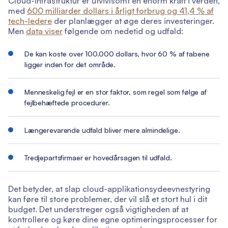
Cloud-infrastruktur er utvivlsomt en enorm kraft i verden,
med
600 milliarder dollars i årligt forbrug og 41,4 % af
tech-ledere
der planlægger at øge deres investeringer.
Men
data viser
følgende om nedetid og udfald:
De kan koste over 100.000 dollars, hvor 60 % af tabene
ligger inden for det område.
Menneskelig fejl er en stor faktor, som regel som følge af
fejlbehæftede procedurer.
Længerevarende udfald bliver mere almindelige.
Tredjepartsfirmaer er hovedårsagen til udfald.
Det betyder, at slap cloud-applikationsydeevnestyring
kan føre til store problemer, der vil slå et stort hul i dit
budget. Det understreger også vigtigheden af at
kontrollere og køre dine egne optimeringsprocesser for