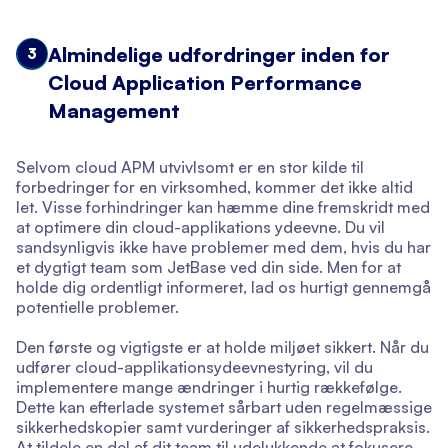
Almindelige udfordringer inden for
3
Cloud Application Performance
Management
Selvom cloud APM utvivlsomt er en stor kilde til
forbedringer for en virksomhed, kommer det ikke altid
let. Visse forhindringer kan hæmme dine fremskridt med
at optimere din cloud-applikations ydeevne. Du vil
sandsynligvis ikke have problemer med dem, hvis du har
et dygtigt team som JetBase ved din side. Men for at
holde dig ordentligt informeret, lad os hurtigt gennemgå
potentielle problemer.
Den første og vigtigste er at holde miljøet sikkert. Når du
udfører cloud-applikationsydeevnestyring, vil du
implementere mange ændringer i hurtig rækkefølge.
Dette kan efterlade systemet sårbart uden regelmæssige
sikkerhedskopier samt vurderinger af sikkerhedspraksis.
At tildele en del af dit team til udelukkende at fokusere