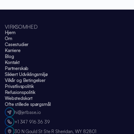
VIRKSOMHED
Hjem
Om
Casestudier
Karriere
Blog
Kontakt
Partnerskab
Sikkert Udviklingsmiljø
Vilkår og Betingelser
Privatlivspolitik
Refusionspolitik
Webstedskort
Ofte stillede spørgsmål
hi@jetbase.io
+1 347 916 36 39
30 N Gould St Ste R Sheridan, WY 82801