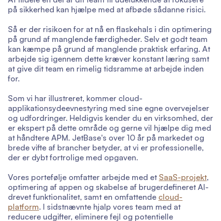
på sikkerhed kan hjælpe med at afbøde sådanne risici.
Så er der risikoen for at nå en flaskehals i din optimering
på grund af manglende færdigheder. Selv et godt team
kan kæmpe på grund af manglende praktisk erfaring. At
arbejde sig igennem dette kræver konstant læring samt
at give dit team en rimelig tidsramme at arbejde inden
for.
Som vi har illustreret, kommer cloud-
applikationsydeevnestyring med sine egne overvejelser
og udfordringer. Heldigvis kender du en virksomhed, der
er ekspert på dette område og gerne vil hjælpe dig med
at håndtere APM. JetBase's over 10 år på markedet og
brede vifte af brancher betyder, at vi er professionelle,
der er dybt fortrolige med opgaven.
Vores portefølje omfatter arbejde med et
SaaS-projekt
,
optimering af appen og skabelse af brugerdefineret AI-
drevet funktionalitet, samt en omfattende
cloud-
platform
. I sidstnævnte hjalp vores team med at
reducere udgifter, eliminere fejl og potentielle