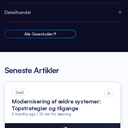
Detailhandel
Alle Casestudier
Seneste Artikler
SaaS
Modernisering af ældre systemer:
Topstrategier og tilgange
2 months ago
|
10
min for læsning